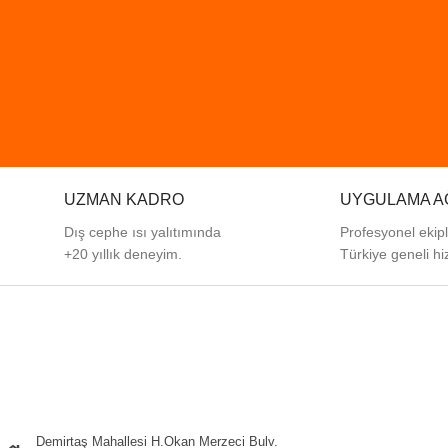
UZMAN KADRO
UYGULAMA A
Dış cephe ısı yalıtımında
Profesyonel
ekip
+20 yıllık deneyim.
Türkiye
geneli
hi
Demirtaş Mahallesi H.Okan Merzeci Bulv.