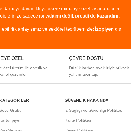
ve
darbeye
dayanıklı
yapısı
ve
mimariye
özel
tasarlanabilen
rojelerinize
sadece
ısı
yalıtımı
değil,
prestij
de
kazandırır.
lebilirlik
anlayışımız
ve
sektörel
tecrübemizle;
İzopiyer
,
dış
EYE ÖZEL
ÇEVRE DOSTU
e özel üretim ile estetik ve
Düşük karbon ayak iziyle yüksek
yonel çözümler.
yalıtım avantajı.
KATEGORİLER
GÜVENLİK HAKKINDA
Söve Grubu
İş Sağlığı ve Güvenliği Politikası
Kartonpiyer
Kalite Politikası
Pvc-Mermer
Çevre Politikası