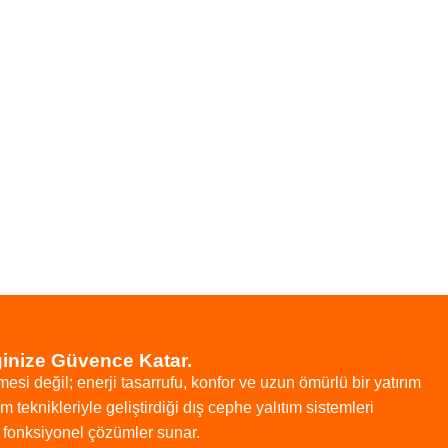
ğinize Güvence Katar.
mesi
değil;
enerji
tasarrufu,
konfor
ve
uzun
ömürlü
bir
yatırım
tim
teknikleriyle
geliştirdiği
dış
cephe
yalıtım
sistemleri
e
fonksiyonel
çözümler
sunar.