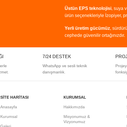
Üstün
EPS
teknolojisi
,
suya
ürün
seçenekleriyle
İzopiyer,
p
Yerli
üretim
gücümüz
,
sürdürü
cephede
güvenilir
ortağınızdır.
ĞI
7/24 DESTEK
PROJ
lerle
WhatsApp ve sesli teknik
Projey
zmet.
danışmanlık.
fonksi
SITE HARITASI
KURUMSAL
Anasayfa
Hakkımızda
Kurumsal
Misyonumuz &
Vizyonumuz
Galeri