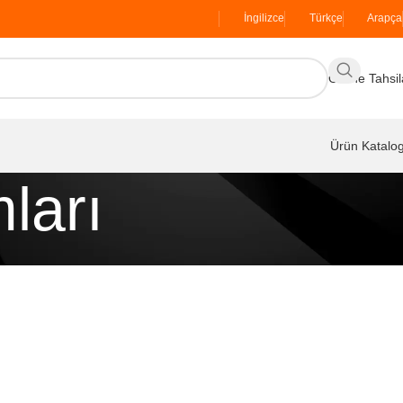
İngilizce
Türkçe
Arapça
Online Tahsil
Ürün Katalo
ları