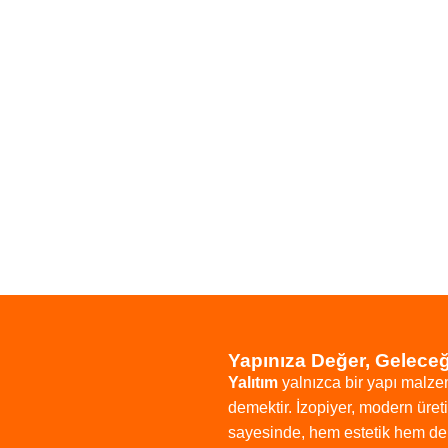
Yapınıza Değer, Gelece
Yalıtım
yalnızca
bir
yapı
malze
demektir.
İzopiyer,
modern
üre
sayesinde,
hem
estetik
hem
d