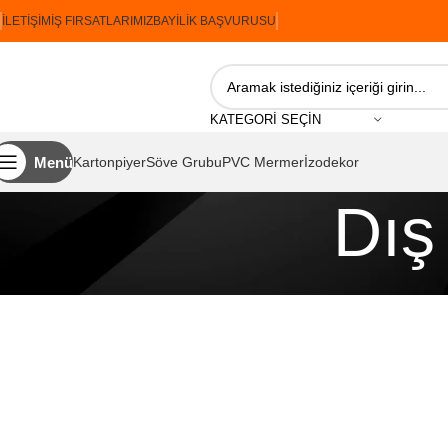
İLETIŞIM
İŞ FIRSATLARIMIZ
BAYILIK BAŞVURUSU
KATEGORI SEÇIN
Menü
Kartonpiyer
Söve Grubu
PVC Mermer
İzodekor
Dış