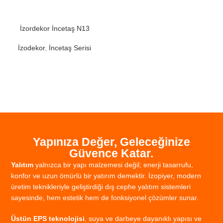
İzordekor İncetaş N13
İzodekor
,
İncetaş Serisi
Yapınıza Değer, Geleceğinize
Güvence Katar.
Yalıtım
yalnızca
bir
yapı
malzemesi
değil;
enerji
tasarrufu,
konfor
ve
uzun
ömürlü
bir
yatırım
demektir.
İzopiyer,
modern
üretim
teknikleriyle
geliştirdiği
dış
cephe
yalıtım
sistemleri
sayesinde,
hem
estetik
hem
de
fonksiyonel
çözümler
sunar.
Üstün
EPS
teknolojisi
,
suya
ve
darbeye
dayanıklı
yapısı
ve