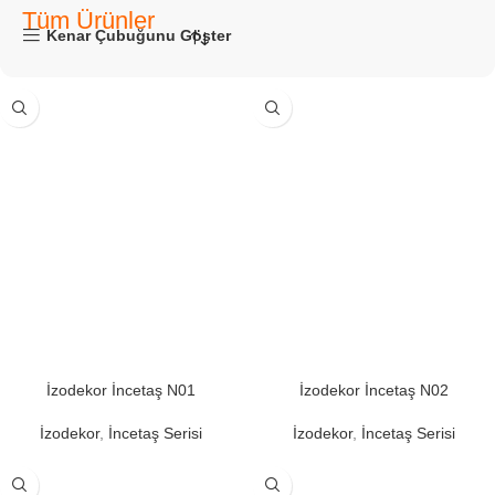
Tüm Ürünler
Kenar Çubuğunu Göster
İzodekor İncetaş N01
İzodekor İncetaş N02
İzodekor
,
İncetaş Serisi
İzodekor
,
İncetaş Serisi