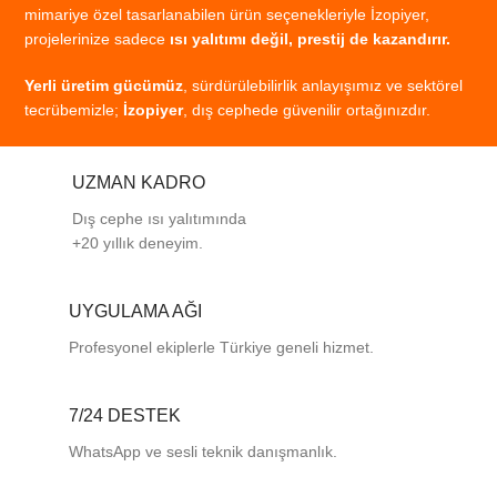
mimariye
özel
tasarlanabilen
ürün
seçenekleriyle
İzopiyer,
projelerinize
sadece
ısı
yalıtımı
değil,
prestij
de
kazandırır.
Yerli
üretim
gücümüz
,
sürdürülebilirlik
anlayışımız
ve
sektörel
tecrübemizle;
İzopiyer
,
dış
cephede
güvenilir
ortağınızdır.
UZMAN KADRO
Dış cephe ısı yalıtımında
+20 yıllık deneyim.
UYGULAMA AĞI
Profesyonel
ekiplerle
Türkiye
geneli
hizmet.
7/24 DESTEK
WhatsApp ve sesli teknik danışmanlık.