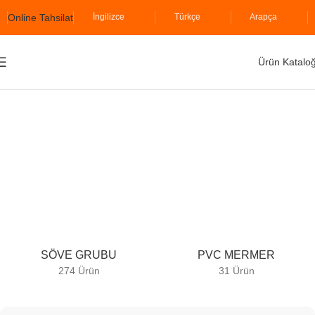
Online Tahsilat
İngilizce
Türkçe
Arapça
Ürün Katalo
Ana Sayfa
İzodekor
İncetaş Serisi
SÖVE GRUBU
PVC MERMER
274 Ürün
31 Ürün