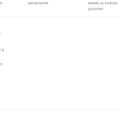
t.
danışmanlık.
estetik ve fonksiy
çözümler.
L
z &
bi