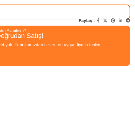
Paylaş :
ın Alabilirim?
Doğrudan Satış!
yet yok. Fabrikamızdan sizlere en uygun fiyatla teslim.