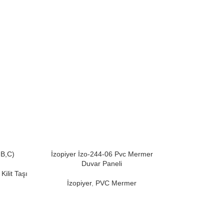
,B,C)
İzopiyer İzo-244-06 Pvc Mermer
İzopiyer Pence
Duvar Paneli
Taçl
Kilit Taşı
İzopiyer
,
PVC Mermer
Söve Grubu
,
Pen
Ta