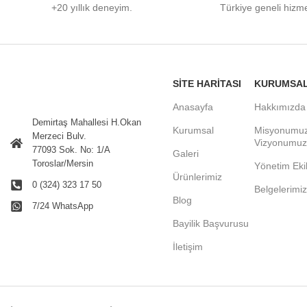
+20 yıllık deneyim.
Türkiye
geneli
hizme
SITE HARITASI
KURUMSA
Anasayfa
Hakkımızda
Demirtaş Mahallesi H.Okan
Kurumsal
Misyonumu
Merzeci Bulv.
Vizyonumuz
77093 Sok. No: 1/A
Galeri
Toroslar/Mersin
Yönetim Eki
Ürünlerimiz
0 (324) 323 17 50
Belgelerimiz
Blog
7/24 WhatsApp
Bayilik Başvurusu
İletişim