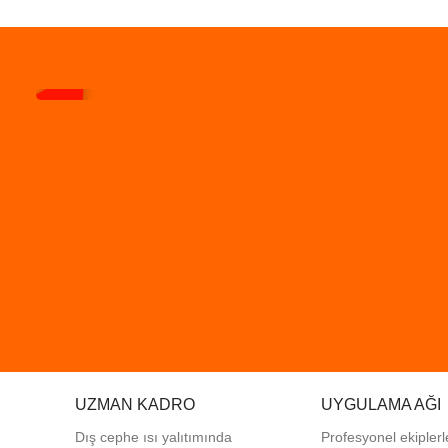
UZMAN KADRO
UYGULAMA AĞI
Dış cephe ısı yalıtımında
Profesyonel
ekiplerl