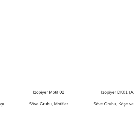
İzopiyer Motif 02
İzopiyer DK01 (A
aşı
Söve Grubu
,
Motifler
Söve Grubu
,
Köşe ve 