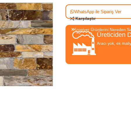
WhatsApp ile Sipariş Ver
Karşılaştır
İzopiyer Ürünlerini Nereden Sat
Üreticiden 
Aracı yok, ek mali