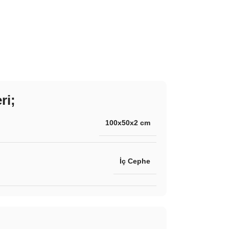
ri;
100x50x2 cm
İç Cephe