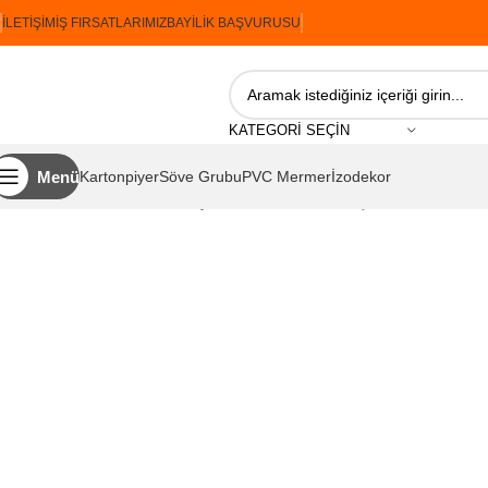
İLETIŞIM
İŞ FIRSATLARIMIZ
BAYILIK BAŞVURUSU
KATEGORI SEÇIN
Menü
Kartonpiyer
Söve Grubu
PVC Mermer
İzodekor
Ana Sayfa
İzodekor
İncetaş Serisi
İzodekor İncetaş N15