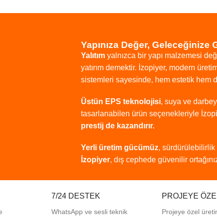
Yapınıza Değer, Geleceğinize 
Yalıtım
yalnızca
bir
yapı
malzemesi
değ
yatırım
demektir.
İzopiyer,
modern
üreti
sistemleri
sayesinde,
hem
estetik
hem
Üstün
EPS
teknolojisi
,
suya
ve
darbe
tasarlanabilen
ürün
seçenekleriyle
İzop
prestij
de
kazandırır.
Yerli
üretim
gücümüz
,
sürdürülebilirlik
İzopiyer
,
dış
cephede
güvenilir
ortağınız
7/24 DESTEK
PROJEYE ÖZE
e
WhatsApp ve sesli teknik
Projeye özel üreti