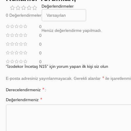
Değerlendirmeler
0 Değerlendirmeler
0
Henüz değerlendirme yapılmadı.
0
0
0
0
“İzodekor İncetaş N15” için yorum yapan ilk kişi siz olun
*
E-posta adresiniz yayınlanmayacak.
Gerekli alanlar
ile işaretlenmi
*
Derecelendirmeniz
*
Değerlendirmeniz