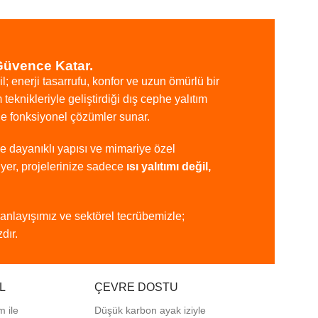
Güvence Katar.
il;
enerji
tasarrufu,
konfor
ve
uzun
ömürlü
bir
m
teknikleriyle
geliştirdiği
dış
cephe
yalıtım
de
fonksiyonel
çözümler
sunar.
ye
dayanıklı
yapısı
ve
mimariye
özel
iyer,
projelerinize
sadece
ısı
yalıtımı
değil,
anlayışımız
ve
sektörel
tecrübemizle;
dır.
L
ÇEVRE DOSTU
m ile
Düşük karbon ayak iziyle