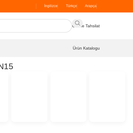
İngilizce
Türkçe
Arapça
Online Tahsilat
Ürün Katalogu
 N15