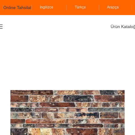
Online Tahsilat
İngilizce
Türkçe
Arapça
Ürün Katalo
Ana Sayfa
İzodekor
İncetaş Serisi