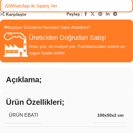
WhatsApp ile Sipariş Ver
Paylaş :
Karşılaştır
İzopiyer Ürünlerini Nereden Satın Alabilirim?
Üreticiden Doğrudan Satış!
Aracı yok, ek maliyet yok. Fabrikamızdan sizlere en
uygun fiyatla teslim.
Açıklama;
Ürün Özellikleri;
ÜRÜN EBATI
100x50x2 cm