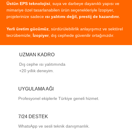
Üstün
EPS
teknolojisi
,
suya
ve
darbeye
dayanıklı
yapısı
ve
mimariye
özel
tasarlanabilen
ürün
seçenekleriyle
İzopiyer,
projelerinize
sadece
ısı
yalıtımı
değil,
prestij
de
kazandırır.
Yerli
üretim
gücümüz
,
sürdürülebilirlik
anlayışımız
ve
sektörel
tecrübemizle;
İzopiyer
,
dış
cephede
güvenilir
ortağınızdır.
UZMAN KADRO
Dış cephe ısı yalıtımında
+20 yıllık deneyim.
UYGULAMA AĞI
Profesyonel
ekiplerle
Türkiye
geneli
hizmet.
7/24 DESTEK
WhatsApp ve sesli teknik danışmanlık.