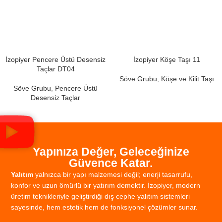
İzopiyer Pencere Üstü Desensiz
İzopiyer Köşe Taşı 11
Taçlar DT04
Söve Grubu
,
Köşe ve Kilit Taşı
Söve Grubu
,
Pencere Üstü
Desensiz Taçlar
Yapınıza Değer, Geleceğinize
Güvence Katar.
Yalıtım
yalnızca
bir
yapı
malzemesi
değil;
enerji
tasarrufu,
konfor
ve
uzun
ömürlü
bir
yatırım
demektir.
İzopiyer,
modern
üretim
teknikleriyle
geliştirdiği
dış
cephe
yalıtım
sistemleri
sayesinde,
hem
estetik
hem
de
fonksiyonel
çözümler
sunar.