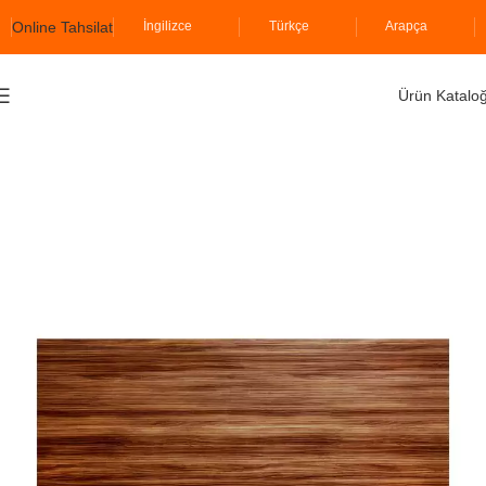
Online Tahsilat
İngilizce
Türkçe
Arapça
Ürün Katalo
Ana Sayfa
İzodekor
Ahşap Serisi