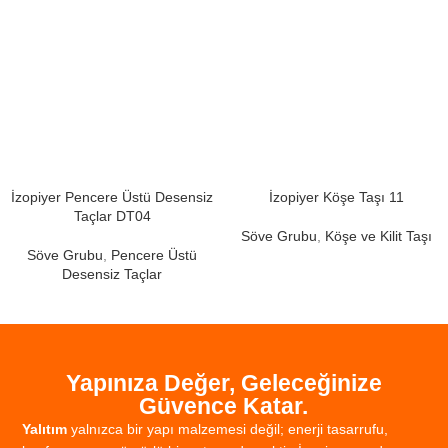
İzopiyer Pencere Üstü Desensiz
İzopiyer Köşe Taşı 11
Taçlar DT04
Söve Grubu
,
Köşe ve Kilit Taşı
Söve Grubu
,
Pencere Üstü
Desensiz Taçlar
Yapınıza Değer, Geleceğinize
Güvence Katar.
Yalıtım
yalnızca
bir
yapı
malzemesi
değil;
enerji
tasarrufu,