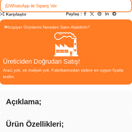
WhatsApp ile Sipariş Ver
Paylaş :
Karşılaştır
İzopiyer Ürünlerini Nereden Satın Alabilirim?
Üreticiden Doğrudan Satış!
Aracı yok, ek maliyet yok. Fabrikamızdan sizlere en uygun fiyatla
teslim.
Açıklama;
Ürün Özellikleri;