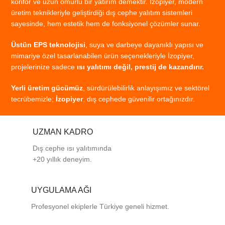
konfor
ve
uzun
ömürlü
bir
yatırım
demektir.
İzopiyer,
modern
üretim
teknikleriyle
geliştirdiği
dış
cephe
yalıtım
sistemleri
sayesinde,
hem
estetik
hem
de
fonksiyonel
çözümler
sunar.
Üstün
EPS
teknolojisi
,
suya
ve
darbeye
dayanıklı
yapısı
ve
mimariye
özel
tasarlanabilen
ürün
seçenekleriyle
İzopiyer,
projelerinize
sadece
ısı
yalıtımı
değil,
prestij
de
kazandırır.
Yerli
üretim
gücümüz
,
sürdürülebilirlik
anlayışımız
ve
sektörel
tecrübemizle;
İzopiyer
,
dış
cephede
güvenilir
ortağınızdır.
UZMAN KADRO
Dış cephe ısı yalıtımında
+20 yıllık deneyim.
UYGULAMA AĞI
Profesyonel
ekiplerle
Türkiye
geneli
hizmet.