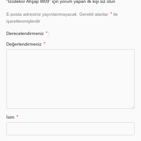
“İzodekor Ahşap W09” için yorum yapan ilk kişi siz olun
*
E-posta adresiniz yayınlanmayacak.
Gerekli alanlar
ile
işaretlenmişlerdir
*
Derecelendirmeniz
*
Değerlendirmeniz
*
İsim