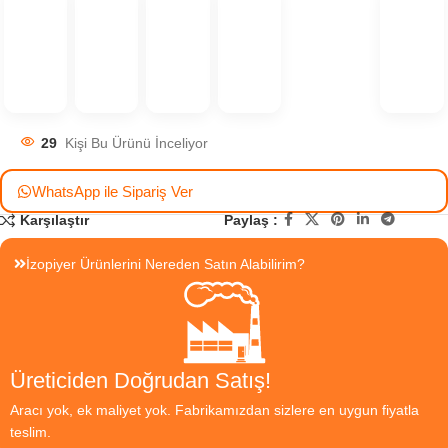
29
Kişi Bu Ürünü İnceliyor
WhatsApp ile Sipariş Ver
Paylaş :
Karşılaştır
İzopiyer Ürünlerini Nereden Satın Alabilirim?
Üreticiden Doğrudan Satış!
Aracı yok, ek maliyet yok. Fabrikamızdan sizlere en uygun fiyatla
teslim.