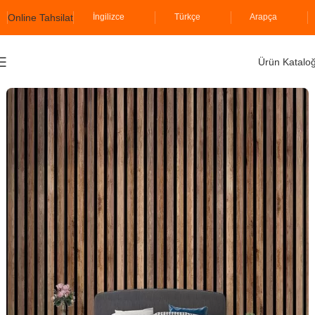
Online Tahsilat
İngilizce
Türkçe
Arapça
Ürün Katalo
Ana Sayfa
İzodekor
Akustik Lambiri