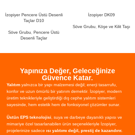
İzopiyer Pencere Üstü Desenli
İzopiyer DK09
Taçlar D10
Söve Grubu
,
Köşe ve Kilit Taşı
Söve Grubu
,
Pencere Üstü
Desenli Taçlar
Yapınıza Değer, Geleceğinize
Güvence Katar.
Yalıtım
yalnızca
bir
yapı
malzemesi
değil;
enerji
tasarrufu,
konfor
ve
uzun
ömürlü
bir
yatırım
demektir.
İzopiyer,
modern
üretim
teknikleriyle
geliştirdiği
dış
cephe
yalıtım
sistemleri
sayesinde,
hem
estetik
hem
de
fonksiyonel
çözümler
sunar.
Üstün
EPS
teknolojisi
,
suya
ve
darbeye
dayanıklı
yapısı
ve
mimariye
özel
tasarlanabilen
ürün
seçenekleriyle
İzopiyer,
projelerinize
sadece
ısı
yalıtımı
değil,
prestij
de
kazandırır.