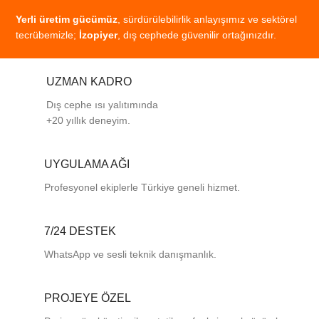
Yerli
üretim
gücümüz
,
sürdürülebilirlik
anlayışımız
ve
sektörel
tecrübemizle;
İzopiyer
,
dış
cephede
güvenilir
ortağınızdır.
UZMAN KADRO
Dış cephe ısı yalıtımında
+20 yıllık deneyim.
UYGULAMA AĞI
Profesyonel
ekiplerle
Türkiye
geneli
hizmet.
7/24 DESTEK
WhatsApp ve sesli teknik danışmanlık.
PROJEYE ÖZEL