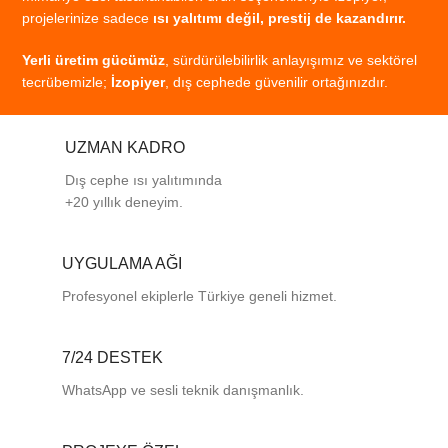
projelerinize
sadece
ısı
yalıtımı
değil,
prestij
de
kazandırır.
Yerli
üretim
gücümüz
,
sürdürülebilirlik
anlayışımız
ve
sektörel
tecrübemizle;
İzopiyer
,
dış
cephede
güvenilir
ortağınızdır.
UZMAN KADRO
Dış cephe ısı yalıtımında
+20 yıllık deneyim.
UYGULAMA AĞI
Profesyonel
ekiplerle
Türkiye
geneli
hizmet.
7/24 DESTEK
WhatsApp ve sesli teknik danışmanlık.