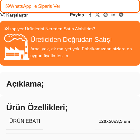
WhatsApp ile Sipariş Ver
Paylaş :
Karşılaştır
İzopiyer Ürünlerini Nereden Satın Alabilirim?
Üreticiden Doğrudan Satış!
Aracı yok, ek maliyet yok. Fabrikamızdan sizlere en
uygun fiyatla teslim.
Açıklama;
Ürün Özellikleri;
ÜRÜN EBATI
120x50x3,5 cm