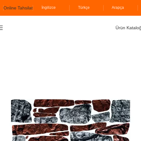
Online Tahsilat
İngilizce
Türkçe
Arapça
Ürün Katalo
Ana Sayfa
İzodekor
Horasantaş Serisi