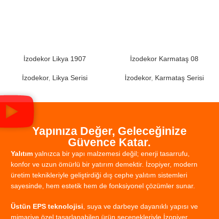
İzodekor Likya 1907
İzodekor Karmataş 08
İzodekor
,
Likya Serisi
İzodekor
,
Karmataş Serisi
Yapınıza Değer, Geleceğinize
Güvence Katar.
Yalıtım
yalnızca
bir
yapı
malzemesi
değil;
enerji
tasarrufu,
konfor
ve
uzun
ömürlü
bir
yatırım
demektir.
İzopiyer,
modern
üretim
teknikleriyle
geliştirdiği
dış
cephe
yalıtım
sistemleri
sayesinde,
hem
estetik
hem
de
fonksiyonel
çözümler
sunar.
Üstün
EPS
teknolojisi
,
suya
ve
darbeye
dayanıklı
yapısı
ve
mimariye
özel
tasarlanabilen
ürün
seçenekleriyle
İzopiyer,