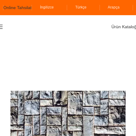
Online Tahsilat
İngilizce
Türkçe
Arapça
Ürün Katalo
Ana Sayfa
İzodekor
Karetaş Serisi