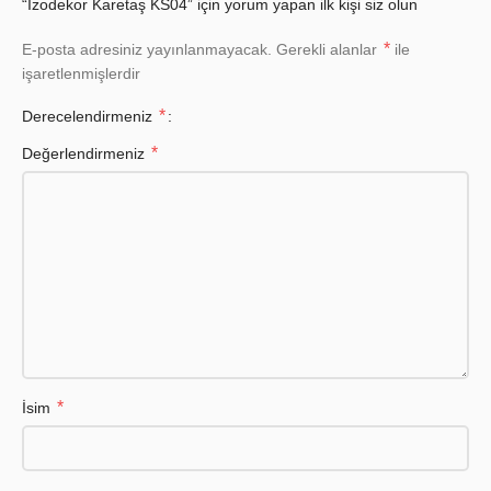
“İzodekor Karetaş KS04” için yorum yapan ilk kişi siz olun
*
E-posta adresiniz yayınlanmayacak.
Gerekli alanlar
ile
işaretlenmişlerdir
*
Derecelendirmeniz
*
Değerlendirmeniz
*
İsim