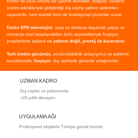
konfor
ve
uzun
ömürlü
bir
yatırım
demektir.
İzopiyer,
modern
üretim
teknikleriyle
geliştirdiği
dış
cephe
yalıtım
sistemleri
sayesinde,
hem
estetik
hem
de
fonksiyonel
çözümler
sunar.
Üstün
EPS
teknolojisi
,
suya
ve
darbeye
dayanıklı
yapısı
ve
mimariye
özel
tasarlanabilen
ürün
seçenekleriyle
İzopiyer,
projelerinize
sadece
ısı
yalıtımı
değil,
prestij
de
kazandırır.
Yerli
üretim
gücümüz
,
sürdürülebilirlik
anlayışımız
ve
sektörel
tecrübemizle;
İzopiyer
,
dış
cephede
güvenilir
ortağınızdır.
UZMAN KADRO
Dış cephe ısı yalıtımında
+20 yıllık deneyim.
UYGULAMA AĞI
Profesyonel
ekiplerle
Türkiye
geneli
hizmet.