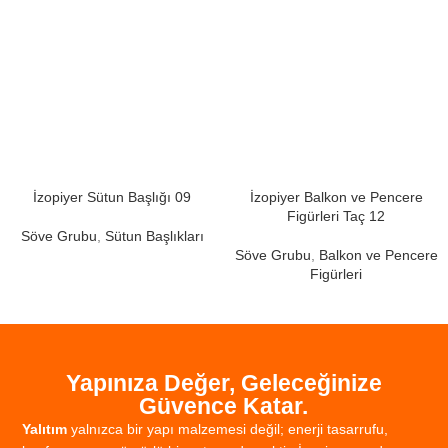
İzopiyer Sütun Başlığı 09
İzopiyer Balkon ve Pencere
Figürleri Taç 12
Söve Grubu
,
Sütun Başlıkları
Söve Grubu
,
Balkon ve Pencere
Figürleri
Yapınıza Değer, Geleceğinize
Güvence Katar.
Yalıtım
yalnızca
bir
yapı
malzemesi
değil;
enerji
tasarrufu,