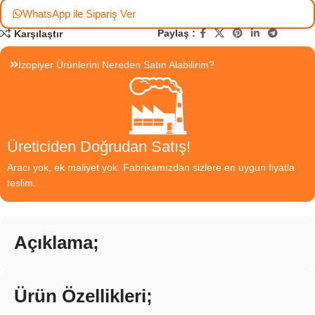
WhatsApp ile Sipariş Ver
Paylaş :
Karşılaştır
İzopiyer Ürünlerini Nereden Satın Alabilirim?
Üreticiden Doğrudan Satış!
Aracı yok, ek maliyet yok. Fabrikamızdan sizlere en uygun fiyatla
teslim.
Açıklama;
Ürün Özellikleri;