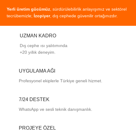
Yerli
üretim
gücümüz
,
sürdürülebilirlik
anlayışımız
ve
sektörel
tecrübemizle;
İzopiyer
,
dış
cephede
güvenilir
ortağınızdır.
UZMAN KADRO
Dış cephe ısı yalıtımında
+20 yıllık deneyim.
UYGULAMA AĞI
Profesyonel
ekiplerle
Türkiye
geneli
hizmet.
7/24 DESTEK
WhatsApp ve sesli teknik danışmanlık.
PROJEYE ÖZEL