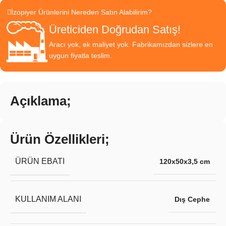
İzopiyer Ürünlerini Nereden Satın Alabilirim?
Üreticiden Doğrudan Satış!
Aracı yok, ek maliyet yok. Fabrikamızdan sizlere en
uygun fiyatla teslim.
Açıklama;
Ürün Özellikleri;
ÜRÜN EBATI
120x50x3,5 cm
KULLANIM ALANI
Dış Cephe