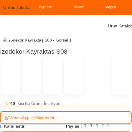
Online Tahsilat
İngilizce
Türkçe
Arapça
Ürün Katalo
Ana Sayfa
İzodekor
Kayraktaş Serisi
Click to enlarge
İzodekor Kayraktaş S08
40
Kişi Bu Ürünü İnceliyor
WhatsApp ile Sipariş Ver
Paylaş :
Karşılaştır