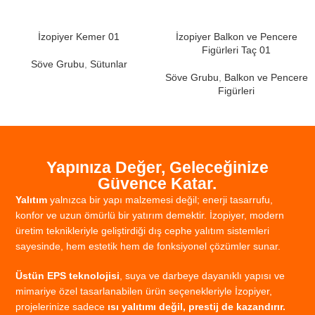
İzopiyer Kemer 01
İzopiyer Balkon ve Pencere
Figürleri Taç 01
Söve Grubu
,
Sütunlar
Söve Grubu
,
Balkon ve Pencere
Figürleri
Yapınıza Değer, Geleceğinize
Güvence Katar.
Yalıtım
yalnızca
bir
yapı
malzemesi
değil;
enerji
tasarrufu,
konfor
ve
uzun
ömürlü
bir
yatırım
demektir.
İzopiyer,
modern
üretim
teknikleriyle
geliştirdiği
dış
cephe
yalıtım
sistemleri
sayesinde,
hem
estetik
hem
de
fonksiyonel
çözümler
sunar.
Üstün
EPS
teknolojisi
,
suya
ve
darbeye
dayanıklı
yapısı
ve
mimariye
özel
tasarlanabilen
ürün
seçenekleriyle
İzopiyer,
projelerinize
sadece
ısı
yalıtımı
değil,
prestij
de
kazandırır.