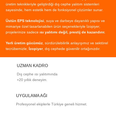
üretim
teknikleriyle
geliştirdiği
dış
cephe
yalıtım
sistemleri
sayesinde,
hem
estetik
hem
de
fonksiyonel
çözümler
sunar.
Üstün
EPS
teknolojisi
,
suya
ve
darbeye
dayanıklı
yapısı
ve
mimariye
özel
tasarlanabilen
ürün
seçenekleriyle
İzopiyer,
projelerinize
sadece
ısı
yalıtımı
değil,
prestij
de
kazandırır.
Yerli
üretim
gücümüz
,
sürdürülebilirlik
anlayışımız
ve
sektörel
tecrübemizle;
İzopiyer
,
dış
cephede
güvenilir
ortağınızdır.
UZMAN KADRO
Dış cephe ısı yalıtımında
+20 yıllık deneyim.
UYGULAMA AĞI
Profesyonel
ekiplerle
Türkiye
geneli
hizmet.