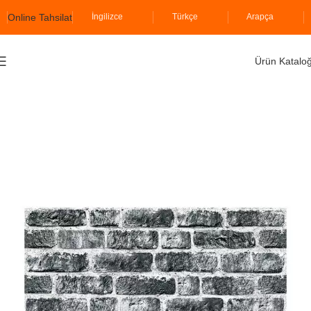
Online Tahsilat
İngilizce
Türkçe
Arapça
Ürün Katalo
Ana Sayfa
İzodekor
Likya Serisi