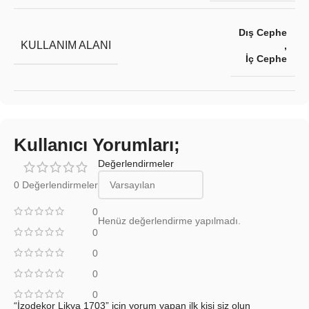
Dış Cephe
KULLANIM ALANI
,
İç Cephe
Kullanıcı Yorumları;
Değerlendirmeler
0 Değerlendirmeler
0
Henüz değerlendirme yapılmadı.
0
0
0
0
“İzodekor Likya 1703” için yorum yapan ilk kişi siz olun