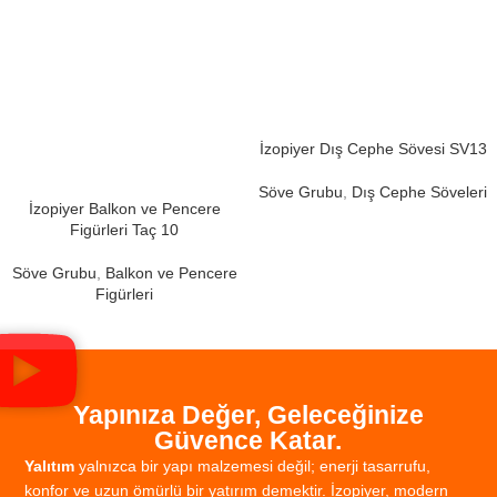
İzopiyer Dış Cephe Sövesi SV13
Söve Grubu
,
Dış Cephe Söveleri
İzopiyer Balkon ve Pencere
Figürleri Taç 10
Söve Grubu
,
Balkon ve Pencere
Figürleri
Yapınıza Değer, Geleceğinize
Güvence Katar.
Yalıtım
yalnızca
bir
yapı
malzemesi
değil;
enerji
tasarrufu,
konfor
ve
uzun
ömürlü
bir
yatırım
demektir.
İzopiyer,
modern