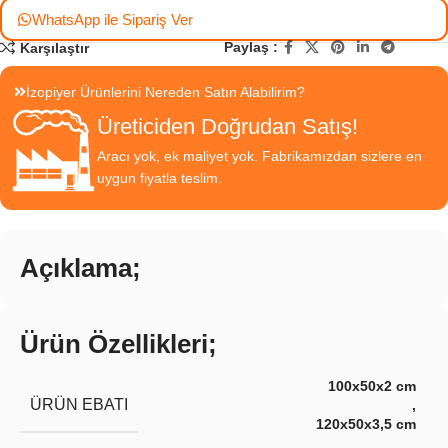
WhatsApp ile Sipariş Ver
Paylaş :
Karşılaştır
İzopiyer Ürünlerini Nereden Satın Alabilirim?
Üreticiden Doğrudan Satış!
Aracı yok, ek maliyet yok. Fabrikamızdan sizlere en
uygun fiyatla teslim.
Açıklama;
Ürün Özellikleri;
100x50x2 cm
ÜRÜN EBATI
,
120x50x3,5 cm