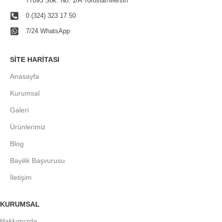
77093 Sok. No: 1/A Toroslar/Mersin
0 (324) 323 17 50
7/24 WhatsApp
SITE HARITASI
Anasayfa
Kurumsal
Galeri
Ürünlerimiz
Blog
Bayilik Başvurusu
İletişim
KURUMSAL
Hakkımızda