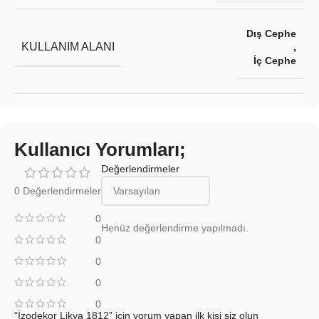
Dış Cephe
KULLANIM ALANI
,
İç Cephe
Kullanıcı Yorumları;
Değerlendirmeler
0 Değerlendirmeler
0
Henüz değerlendirme yapılmadı.
0
0
0
0
“İzodekor Likya 1812” için yorum yapan ilk kişi siz olun