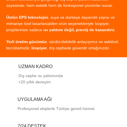
sayesinde,
hem
estetik
hem
de
fonksiyonel
çözümler
sunar.
Üstün
EPS
teknolojisi
,
suya
ve
darbeye
dayanıklı
yapısı
ve
mimariye
özel
tasarlanabilen
ürün
seçenekleriyle
İzopiyer,
projelerinize
sadece
ısı
yalıtımı
değil,
prestij
de
kazandırır.
Yerli
üretim
gücümüz
,
sürdürülebilirlik
anlayışımız
ve
sektörel
tecrübemizle;
İzopiyer
,
dış
cephede
güvenilir
ortağınızdır.
UZMAN KADRO
Dış cephe ısı yalıtımında
+20 yıllık deneyim.
UYGULAMA AĞI
Profesyonel
ekiplerle
Türkiye
geneli
hizmet.
7/24 DESTEK