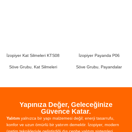
İzopiyer Kat Silmeleri KTS08
İzopiyer Payanda P06
Söve Grubu
,
Kat Silmeleri
Söve Grubu
,
Payandalar
Yapınıza Değer, Geleceğinize
Güvence Katar.
Yalıtım
yalnızca
bir
yapı
malzemesi
değil;
enerji
tasarrufu,
konfor
ve
uzun
ömürlü
bir
yatırım
demektir.
İzopiyer,
modern
üretim
teknikleriyle
geliştirdiği
dış
cephe
yalıtım
sistemleri