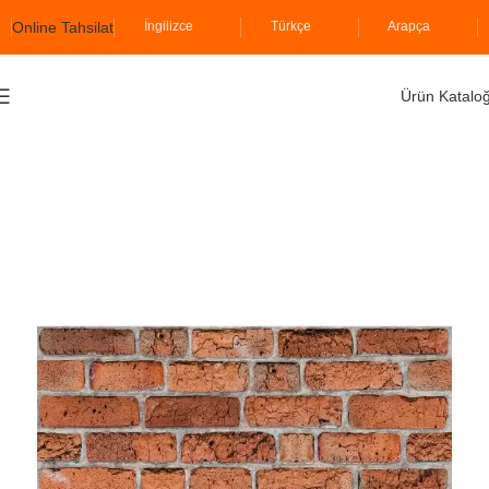
Online Tahsilat
İngilizce
Türkçe
Arapça
Ürün Katalo
Ana Sayfa
İzodekor
Likya Serisi