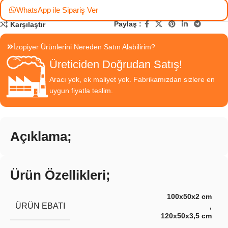
WhatsApp ile Sipariş Ver
Paylaş :
Karşılaştır
İzopiyer Ürünlerini Nereden Satın Alabilirim?
Üreticiden Doğrudan Satış!
Aracı yok, ek maliyet yok. Fabrikamızdan sizlere en
uygun fiyatla teslim.
Açıklama;
Ürün Özellikleri;
100x50x2 cm
ÜRÜN EBATI
,
120x50x3,5 cm