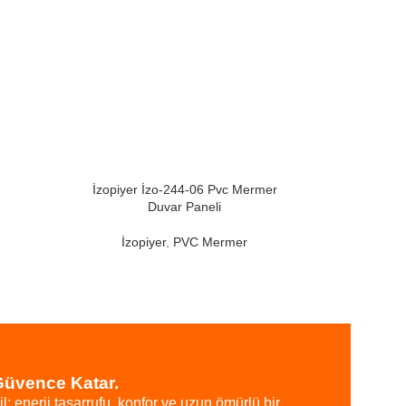
Ta
İzopiyer İzo-244-06 Pvc Mermer
Duvar Paneli
İzopiyer
,
PVC Mermer
Güvence Katar.
il;
enerji
tasarrufu,
konfor
ve
uzun
ömürlü
bir