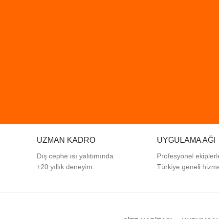
UZMAN KADRO
UYGULAMA AĞI
Dış cephe ısı yalıtımında
Profesyonel
ekiplerl
+20 yıllık deneyim.
Türkiye
geneli
hizme