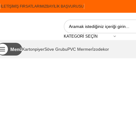
İLETIŞIM
İŞ FIRSATLARIMIZ
BAYILIK BAŞVURUSU
KATEGORI SEÇIN
Menü
Kartonpiyer
Söve Grubu
PVC Mermer
İzodekor
Ana Sayfa
İzodekor
Likya Serisi
İzodekor Likya 1907