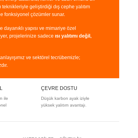
m
teknikleriyle
geliştirdiği
dış
cephe
yalıtım
de
fonksiyonel
çözümler
sunar.
ye
dayanıklı
yapısı
ve
mimariye
özel
iyer,
projelerinize
sadece
ısı
yalıtımı
değil,
anlayışımız
ve
sektörel
tecrübemizle;
dır.
L
ÇEVRE DOSTU
m ile
Düşük karbon ayak iziyle
onel
yüksek yalıtım avantajı.