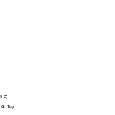
,B,C)
İzopiyer Pence
Taçl
Kilit Taşı
Söve Grubu
,
Pen