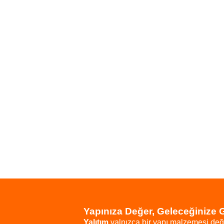
Yapınıza Değer, Geleceğinize 
Yalıtım
yalnızca
bir
yapı
malzemesi
değ