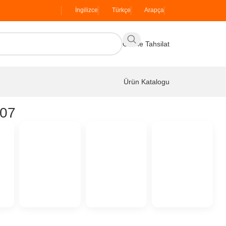
İngilizce
Türkçe
Arapça
Online Tahsilat
Ürün Katalogu
907