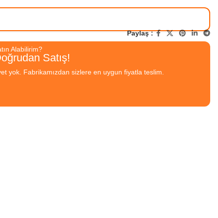
Paylaş :
ın Alabilirim?
Doğrudan Satış!
yet yok. Fabrikamızdan sizlere en uygun fiyatla teslim.