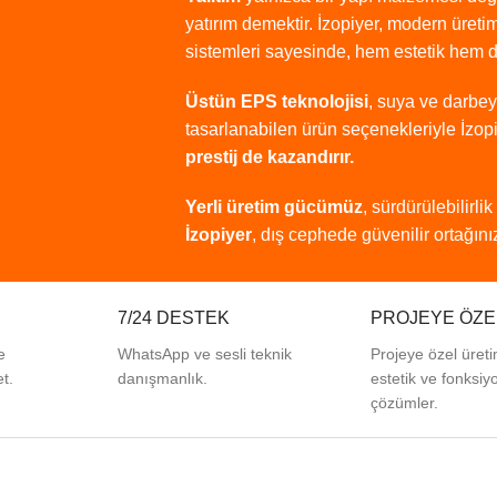
yatırım
demektir.
İzopiyer,
modern
üreti
sistemleri
sayesinde,
hem
estetik
hem
Üstün
EPS
teknolojisi
,
suya
ve
darbe
tasarlanabilen
ürün
seçenekleriyle
İzop
prestij
de
kazandırır.
Yerli
üretim
gücümüz
,
sürdürülebilirlik
İzopiyer
,
dış
cephede
güvenilir
ortağınız
7/24 DESTEK
PROJEYE ÖZE
e
WhatsApp ve sesli teknik
Projeye özel üreti
t.
danışmanlık.
estetik ve fonksiy
çözümler.