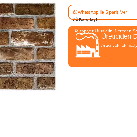
WhatsApp ile Sipariş Ver
Karşılaştır
İzopiyer Ürünlerini Nereden Sat
Üreticiden 
Aracı yok, ek mali