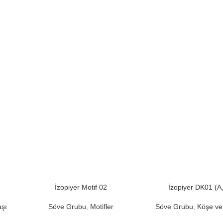
İzopiyer Motif 02
İzopiyer DK01 (A
aşı
Söve Grubu
,
Motifler
Söve Grubu
,
Köşe ve 