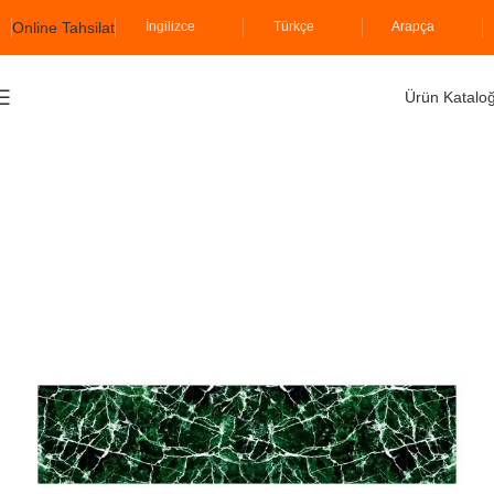
Online Tahsilat
İngilizce
Türkçe
Arapça
Ürün Katalo
Ana Sayfa
İzodekor
Strafor Mermerler