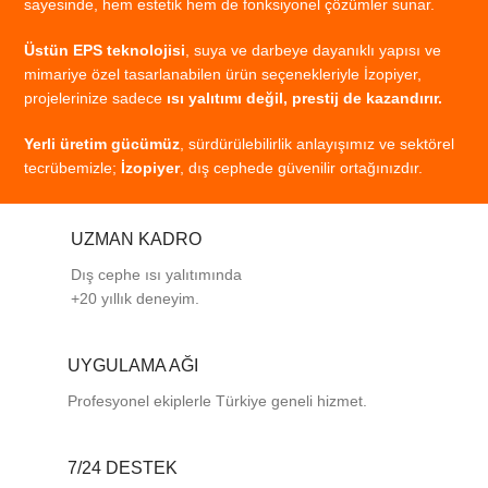
sayesinde,
hem
estetik
hem
de
fonksiyonel
çözümler
sunar.
Üstün
EPS
teknolojisi
,
suya
ve
darbeye
dayanıklı
yapısı
ve
mimariye
özel
tasarlanabilen
ürün
seçenekleriyle
İzopiyer,
projelerinize
sadece
ısı
yalıtımı
değil,
prestij
de
kazandırır.
Yerli
üretim
gücümüz
,
sürdürülebilirlik
anlayışımız
ve
sektörel
tecrübemizle;
İzopiyer
,
dış
cephede
güvenilir
ortağınızdır.
UZMAN KADRO
Dış cephe ısı yalıtımında
+20 yıllık deneyim.
UYGULAMA AĞI
Profesyonel
ekiplerle
Türkiye
geneli
hizmet.
7/24 DESTEK