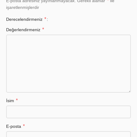
*
E-posta adresiniz yayınlanmayacak.
Gerekli alanlar
ile
işaretlenmişlerdir
*
Derecelendirmeniz
*
Değerlendirmeniz
*
İsim
*
E-posta