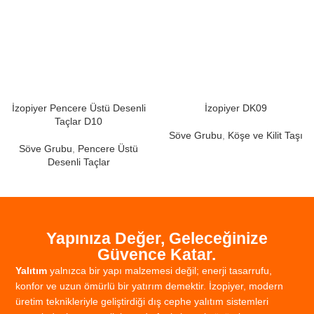
İzopiyer Pencere Üstü Desenli
İzopiyer DK09
Taçlar D10
Söve Grubu
,
Köşe ve Kilit Taşı
Söve Grubu
,
Pencere Üstü
Desenli Taçlar
Yapınıza Değer, Geleceğinize
Güvence Katar.
Yalıtım
yalnızca
bir
yapı
malzemesi
değil;
enerji
tasarrufu,
konfor
ve
uzun
ömürlü
bir
yatırım
demektir.
İzopiyer,
modern
üretim
teknikleriyle
geliştirdiği
dış
cephe
yalıtım
sistemleri