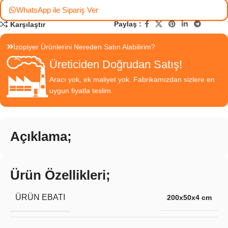
WhatsApp ile Sipariş Ver
Paylaş :
Karşılaştır
İzopiyer Ürünlerini Nereden Satın Alabilirim?
Üreticiden Doğrudan Satış!
Aracı yok, ek maliyet yok. Fabrikamızdan sizlere en
uygun fiyatla teslim.
Açıklama;
Ürün Özellikleri;
ÜRÜN EBATI
200x50x4 cm