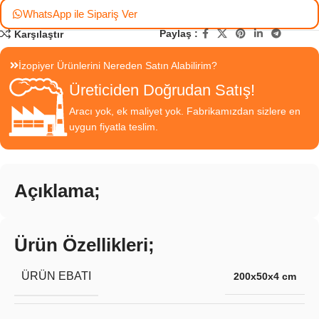
WhatsApp ile Sipariş Ver
Paylaş :
Karşılaştır
İzopiyer Ürünlerini Nereden Satın Alabilirim?
Üreticiden Doğrudan Satış!
Aracı yok, ek maliyet yok. Fabrikamızdan sizlere en
uygun fiyatla teslim.
Açıklama;
Ürün Özellikleri;
ÜRÜN EBATI
200x50x4 cm