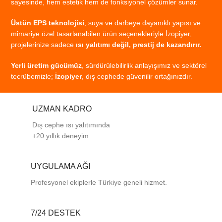
sayesinde,
hem
estetik
hem
de
fonksiyonel
çözümler
sunar.
Üstün
EPS
teknolojisi
,
suya
ve
darbeye
dayanıklı
yapısı
ve
mimariye
özel
tasarlanabilen
ürün
seçenekleriyle
İzopiyer,
projelerinize
sadece
ısı
yalıtımı
değil,
prestij
de
kazandırır.
Yerli
üretim
gücümüz
,
sürdürülebilirlik
anlayışımız
ve
sektörel
tecrübemizle;
İzopiyer
,
dış
cephede
güvenilir
ortağınızdır.
UZMAN KADRO
Dış cephe ısı yalıtımında
+20 yıllık deneyim.
UYGULAMA AĞI
Profesyonel
ekiplerle
Türkiye
geneli
hizmet.
7/24 DESTEK