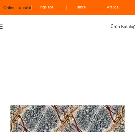
Online Tahsilat
İngilizce
Türkçe
Arapça
Ürün Katalo
Ana Sayfa
İzodekor
Strafor Mermerler