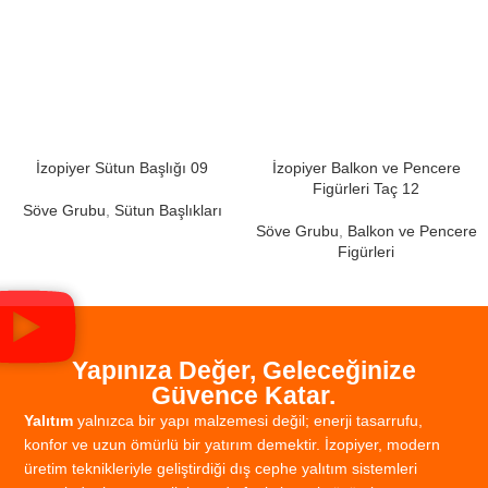
İzopiyer Sütun Başlığı 09
İzopiyer Balkon ve Pencere
Figürleri Taç 12
Söve Grubu
,
Sütun Başlıkları
Söve Grubu
,
Balkon ve Pencere
Figürleri
Yapınıza Değer, Geleceğinize
Güvence Katar.
Yalıtım
yalnızca
bir
yapı
malzemesi
değil;
enerji
tasarrufu,
konfor
ve
uzun
ömürlü
bir
yatırım
demektir.
İzopiyer,
modern
üretim
teknikleriyle
geliştirdiği
dış
cephe
yalıtım
sistemleri