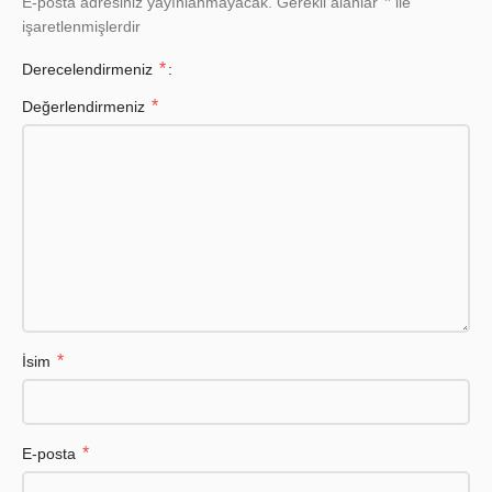
*
E-posta adresiniz yayınlanmayacak.
Gerekli alanlar
ile
işaretlenmişlerdir
*
Derecelendirmeniz
*
Değerlendirmeniz
*
İsim
*
E-posta