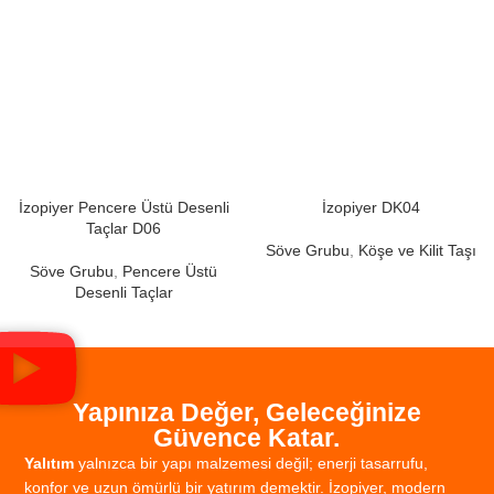
İzopiyer Pencere Üstü Desenli
İzopiyer DK04
Taçlar D06
Söve Grubu
,
Köşe ve Kilit Taşı
Söve Grubu
,
Pencere Üstü
Desenli Taçlar
Yapınıza Değer, Geleceğinize
Güvence Katar.
Yalıtım
yalnızca
bir
yapı
malzemesi
değil;
enerji
tasarrufu,
konfor
ve
uzun
ömürlü
bir
yatırım
demektir.
İzopiyer,
modern