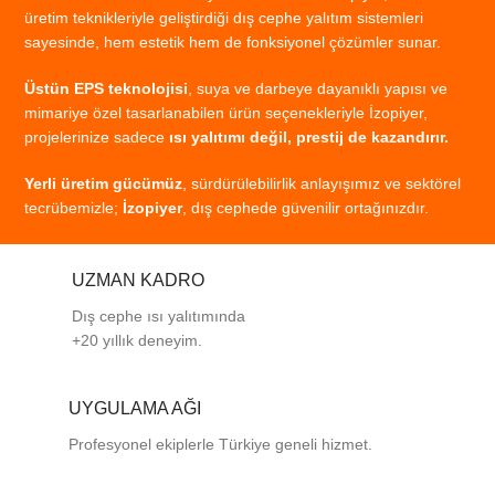
üretim
teknikleriyle
geliştirdiği
dış
cephe
yalıtım
sistemleri
sayesinde,
hem
estetik
hem
de
fonksiyonel
çözümler
sunar.
Üstün
EPS
teknolojisi
,
suya
ve
darbeye
dayanıklı
yapısı
ve
mimariye
özel
tasarlanabilen
ürün
seçenekleriyle
İzopiyer,
projelerinize
sadece
ısı
yalıtımı
değil,
prestij
de
kazandırır.
Yerli
üretim
gücümüz
,
sürdürülebilirlik
anlayışımız
ve
sektörel
tecrübemizle;
İzopiyer
,
dış
cephede
güvenilir
ortağınızdır.
UZMAN KADRO
Dış cephe ısı yalıtımında
+20 yıllık deneyim.
UYGULAMA AĞI
Profesyonel
ekiplerle
Türkiye
geneli
hizmet.