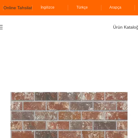
Online Tahsilat
İngilizce
Türkçe
Arapça
Ürün Katalo
Ana Sayfa
İzodekor
Tuğla Serisi