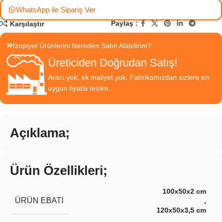
WhatsApp ile Sipariş Ver
Paylaş :
Karşılaştır
İzopiyer Ürünlerini Nereden Satın Alabilirim?
Üreticiden Doğrudan Satış!
Aracı yok, ek maliyet yok. Fabrikamızdan sizlere en
uygun fiyatla teslim.
Açıklama;
Ürün Özellikleri;
100x50x2 cm
ÜRÜN EBATI
,
120x50x3,5 cm