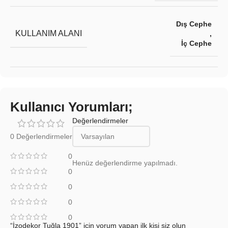
Dış Cephe
KULLANIM ALANI
,
İç Cephe
Kullanıcı Yorumları;
Değerlendirmeler
0 Değerlendirmeler
0
Henüz değerlendirme yapılmadı.
0
0
0
0
“İzodekor Tuğla 1901” için yorum yapan ilk kişi siz olun