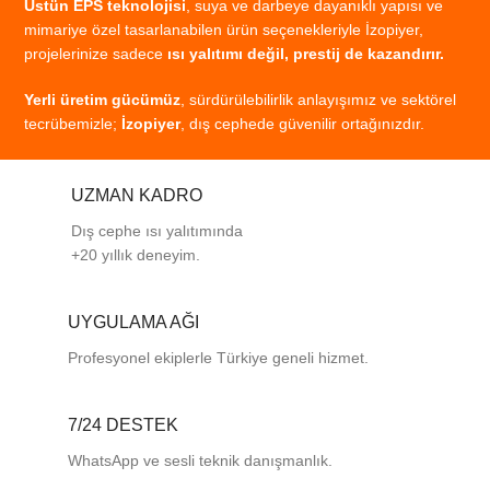
Üstün
EPS
teknolojisi
,
suya
ve
darbeye
dayanıklı
yapısı
ve
mimariye
özel
tasarlanabilen
ürün
seçenekleriyle
İzopiyer,
projelerinize
sadece
ısı
yalıtımı
değil,
prestij
de
kazandırır.
Yerli
üretim
gücümüz
,
sürdürülebilirlik
anlayışımız
ve
sektörel
tecrübemizle;
İzopiyer
,
dış
cephede
güvenilir
ortağınızdır.
UZMAN KADRO
Dış cephe ısı yalıtımında
+20 yıllık deneyim.
UYGULAMA AĞI
Profesyonel
ekiplerle
Türkiye
geneli
hizmet.
7/24 DESTEK
WhatsApp ve sesli teknik danışmanlık.