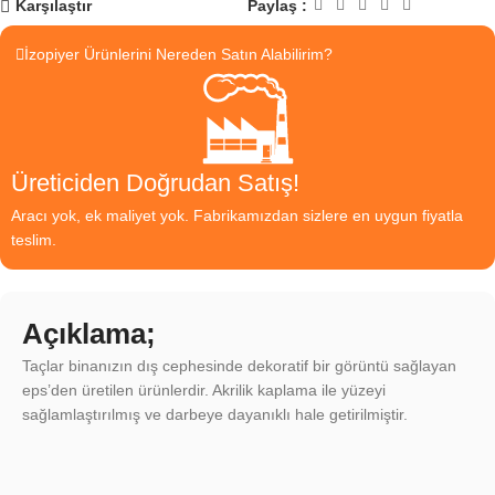
Paylaş :
Karşılaştır
İzopiyer Ürünlerini Nereden Satın Alabilirim?
Üreticiden Doğrudan Satış!
Aracı yok, ek maliyet yok. Fabrikamızdan sizlere en uygun fiyatla
teslim.
Açıklama;
Taçlar binanızın dış cephesinde dekoratif bir görüntü sağlayan
eps’den üretilen ürünlerdir. Akrilik kaplama ile yüzeyi
sağlamlaştırılmış ve darbeye dayanıklı hale getirilmiştir.