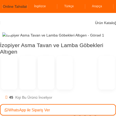
Online Tahsilat
İngilizce
Türkçe
Arapça
Ürün Katalo
Ana Sayfa
İzopiyer
Söve Grubu
Asma Tavan ve Lamba Göbekleri
Click to enlarge
İzopiyer Asma Tavan ve Lamba Göbekleri
Altıgen
45
Kişi Bu Ürünü İnceliyor
WhatsApp ile Sipariş Ver