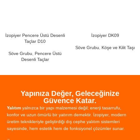
İzopiyer Pencere Üstü Desenli
İzopiyer DK09
Taçlar D10
Söve Grubu
,
Köşe ve Kilit Taşı
Söve Grubu
,
Pencere Üstü
Desenli Taçlar
Yapınıza Değer, Geleceğinize
Güvence Katar.
Yalıtım
yalnızca
bir
yapı
malzemesi
değil;
enerji
tasarrufu,
konfor
ve
uzun
ömürlü
bir
yatırım
demektir.
İzopiyer,
modern
üretim
teknikleriyle
geliştirdiği
dış
cephe
yalıtım
sistemleri
sayesinde,
hem
estetik
hem
de
fonksiyonel
çözümler
sunar.