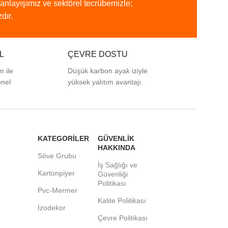
anlayışımız
ve
sektörel
tecrübemizle;
dır.
L
ÇEVRE DOSTU
m ile
Düşük karbon ayak iziyle
onel
yüksek yalıtım avantajı.
KATEGORİLER
GÜVENLİK
HAKKINDA
Söve Grubu
İş Sağlığı ve
Kartonpiyer
Güvenliği
Politikası
Pvc-Mermer
Kalite Politikası
İzodekor
Çevre Politikası