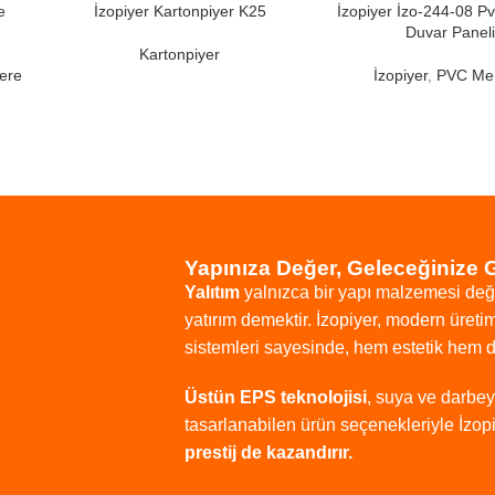
e
İzopiyer Kartonpiyer K25
İzopiyer İzo-244-08 
Duvar Paneli
Kartonpiyer
ere
İzopiyer
,
PVC Me
Yapınıza Değer, Geleceğinize 
Yalıtım
yalnızca
bir
yapı
malzemesi
değ
yatırım
demektir.
İzopiyer,
modern
üreti
sistemleri
sayesinde,
hem
estetik
hem
Üstün
EPS
teknolojisi
,
suya
ve
darbe
tasarlanabilen
ürün
seçenekleriyle
İzop
prestij
de
kazandırır.