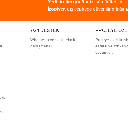
Yerli
üretim
gücümüz
,
sürdürülebilirlik
İzopiyer
,
dış
cephede
güvenilir
ortağınız
7/24 DESTEK
PROJEYE ÖZE
e
WhatsApp ve sesli teknik
Projeye özel üreti
t.
danışmanlık.
estetik ve fonksiy
çözümler.
L
z &
bi