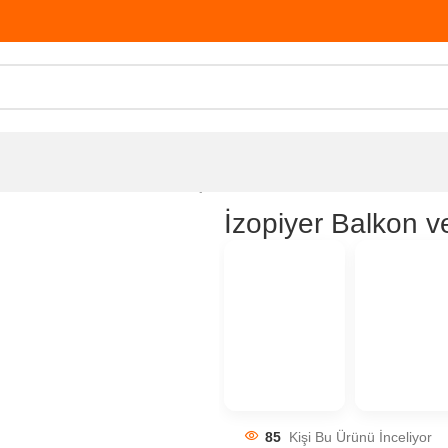
r Balkon ve Pencere Figürleri Taç 12
İzopiyer Balkon v
85
Kişi Bu Ürünü İnceliyor