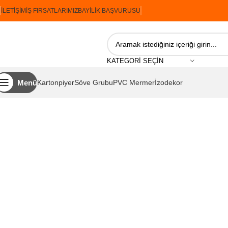
İLETIŞIM
İŞ FIRSATLARIMIZ
BAYILIK BAŞVURUSU
KATEGORI SEÇIN
Menü
Kartonpiyer
Söve Grubu
PVC Mermer
İzodekor
Ana Sayfa
İzopiyer
Söve Grubu
Balkon ve Pencere Figürleri
İzopiye