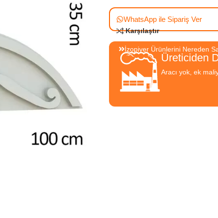
WhatsApp ile Sipariş Ver
Karşılaştır
İzopiyer Ürünlerini Nereden Sat
Üreticiden 
Aracı yok, ek mali