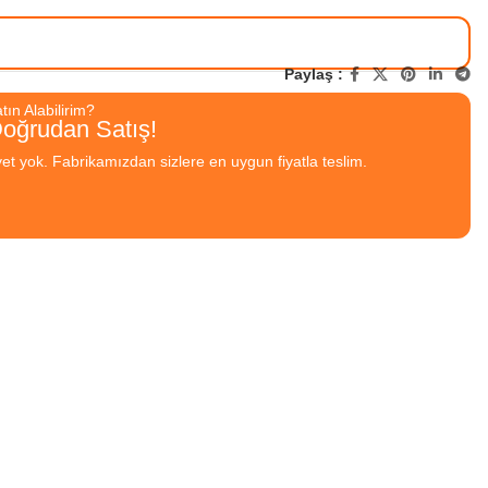
Paylaş :
ın Alabilirim?
Doğrudan Satış!
yet yok. Fabrikamızdan sizlere en uygun fiyatla teslim.