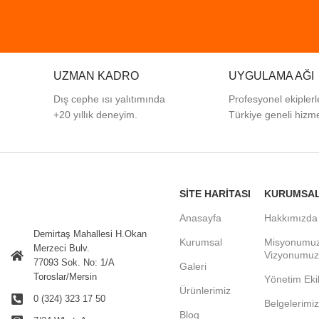
UZMAN KADRO
UYGULAMA AĞI
Dış cephe ısı yalıtımında
Profesyonel
ekiplerl
+20 yıllık deneyim.
Türkiye
geneli
hizme
SITE HARITASI
KURUMSA
Anasayfa
Hakkımızda
Demirtaş Mahallesi H.Okan
Kurumsal
Misyonumu
Merzeci Bulv.
Vizyonumuz
77093 Sok. No: 1/A
Galeri
Toroslar/Mersin
Yönetim Eki
Ürünlerimiz
0 (324) 323 17 50
Belgelerimiz
Blog