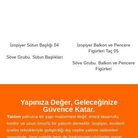
İzopiyer Sütun Başlığı 04
İzopiyer Balkon ve Pencere
Figürleri Taç 05
Söve Grubu
,
Sütun Başlıkları
Söve Grubu
,
Balkon ve Pencere
Figürleri
Yapınıza Değer, Geleceğinize
Güvence Katar.
Yalıtım
yalnızca
bir
yapı
malzemesi
değil;
enerji
tasarrufu,
konfor
ve
uzun
ömürlü
bir
yatırım
demektir.
İzopiyer,
modern
üretim
teknikleriyle
geliştirdiği
dış
cephe
yalıtım
sistemleri
sayesinde,
hem
estetik
hem
de
fonksiyonel
çözümler
sunar.