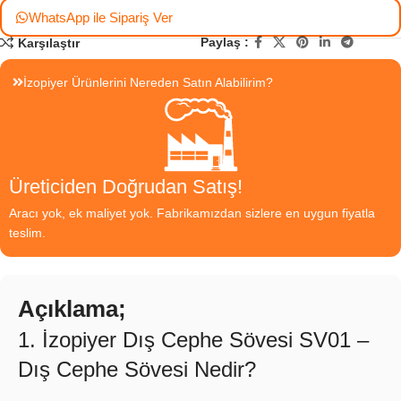
WhatsApp ile Sipariş Ver
Paylaş :
Karşılaştır
İzopiyer Ürünlerini Nereden Satın Alabilirim?
Üreticiden Doğrudan Satış!
Aracı yok, ek maliyet yok. Fabrikamızdan sizlere en uygun fiyatla
teslim.
Açıklama;
1. İzopiyer Dış Cephe Sövesi SV01 –
Dış Cephe Sövesi Nedir?