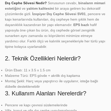
Dış Cephe Sövesi Nedir?
Sorusunun cevabı,
binaların mimari
estetiğini
ve
yalıtım kalitesini
bir araya getiren bu dekoratif
çözümlerde gizli.
İzopiyer Dış Cephe Sövesi SV01
, pencere ve
kapı kenarlarında kullanılan, dış cepheye hem şıklık hem de
dayanıklılık kazandıran bir yapı elemanıdır.
EPS bazlı
hafif
yapısıyla öne çıkan bu ürün, dış cephede görsel zenginlik
sunarken aynı zamanda ısı köprülerini minimize etmeye
yardımcı olur. Farklı ölçü ve kalınlık seçenekleriyle her türlü yapı
tipine kolayca uyarlanabilir.
2. Teknik Özellikleri Nelerdir?
Ürün Ebatı: 11 x 3.5 x 1.5 cm
Malzeme Türü: EPS gövde + akrilik dış kaplama
Montaj Şekli: Harç veya yapıştırıcı ile uygulanır, isteğe bağlı
dübelle desteklenebilir
3. Kullanım Alanları Nerelerdir?
Pencere ve kapı çevresi süslemelerinde
Villa, konut ve ofis dış cephe uygulamalarında