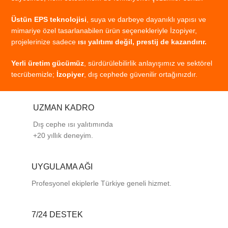
Üstün
EPS
teknolojisi
,
suya
ve
darbeye
dayanıklı
yapısı
ve
mimariye
özel
tasarlanabilen
ürün
seçenekleriyle
İzopiyer,
projelerinize
sadece
ısı
yalıtımı
değil,
prestij
de
kazandırır.
Yerli
üretim
gücümüz
,
sürdürülebilirlik
anlayışımız
ve
sektörel
tecrübemizle;
İzopiyer
,
dış
cephede
güvenilir
ortağınızdır.
UZMAN KADRO
Dış cephe ısı yalıtımında
+20 yıllık deneyim.
UYGULAMA AĞI
Profesyonel
ekiplerle
Türkiye
geneli
hizmet.
7/24 DESTEK