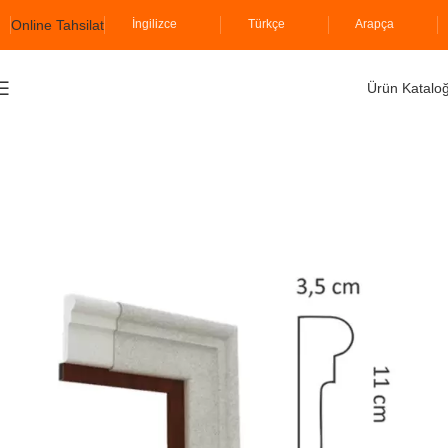
Online Tahsilat
İngilizce
Türkçe
Arapça
Ürün Katalo
Ana Sayfa
İzopiyer
Söve Grubu
Dış Cephe Söveleri