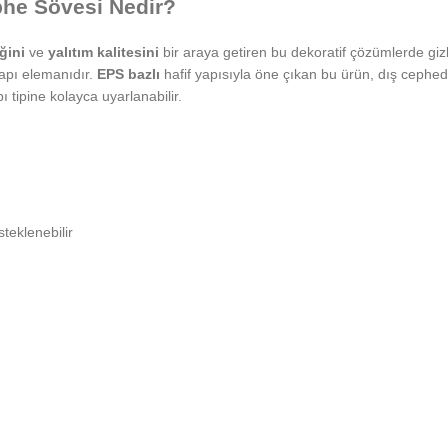
phe Sövesi Nedir?
ğini
ve
yalıtım kalitesini
bir araya getiren bu dekoratif çözümlerde gizl
yapı elemanıdır.
EPS bazlı
hafif yapısıyla öne çıkan bu ürün, dış cephed
ı tipine kolayca uyarlanabilir.
steklenebilir