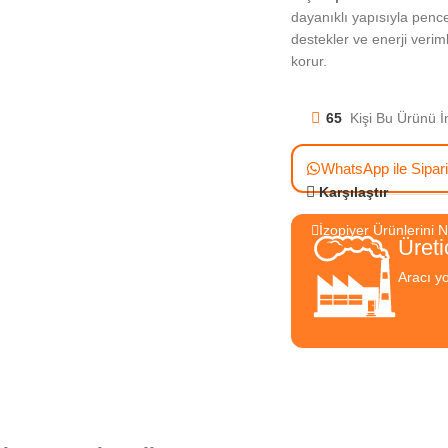
dayanıklı yapısıyla pence
destekler ve enerji verim
korur.
65
Kişi Bu Ürünü İ
WhatsApp ile Sipar
Karşılaştır
İzopiyer Ürünlerini 
Üreti
Aracı yo