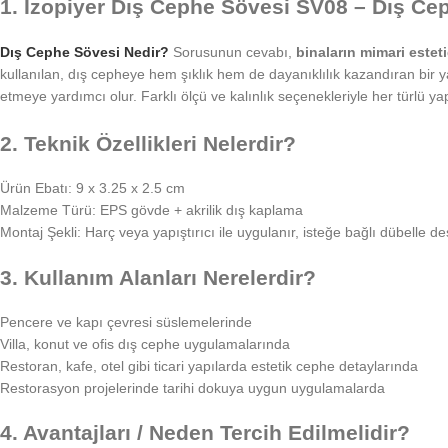
1. İzopiyer Dış Cephe Sövesi SV08 – Dış Ce
Dış Cephe Sövesi Nedir?
Sorusunun cevabı,
binaların mimari esteti
kullanılan, dış cepheye hem şıklık hem de dayanıklılık kazandıran bir 
etmeye yardımcı olur. Farklı ölçü ve kalınlık seçenekleriyle her türlü yap
2. Teknik Özellikleri Nelerdir?
Ürün Ebatı: 9 x 3.25 x 2.5 cm
Malzeme Türü: EPS gövde + akrilik dış kaplama
Montaj Şekli: Harç veya yapıştırıcı ile uygulanır, isteğe bağlı dübelle de
3. Kullanım Alanları Nerelerdir?
Pencere ve kapı çevresi süslemelerinde
Villa, konut ve ofis dış cephe uygulamalarında
Restoran, kafe, otel gibi ticari yapılarda estetik cephe detaylarında
Restorasyon projelerinde tarihi dokuya uygun uygulamalarda
4. Avantajları / Neden Tercih Edilmelidir?