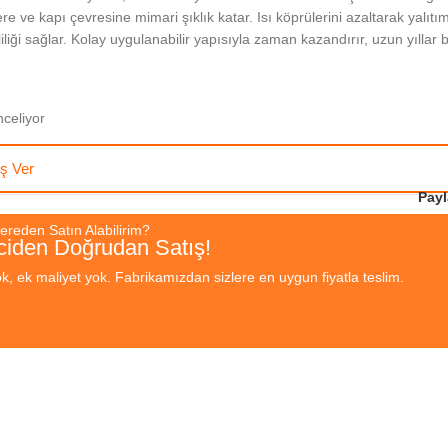
re ve kapı çevresine mimari şıklık katar. Isı köprülerini azaltarak yalıtı
liliği sağlar. Kolay uygulanabilir yapısıyla zaman kazandırır, uzun yılla
nceliyor
iş Ver
Payl
Nereden Satın Alabilirim?
ciden Doğrudan Satış!
k, ek maliyet yok. Fabrikamızdan sizlere en uygun fiyatla teslim.