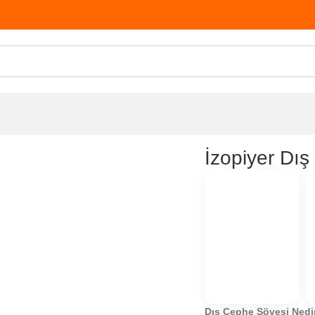
phe Sövesi SV08
İzopiyer Dı
Dış Cephe Sövesi Nedi