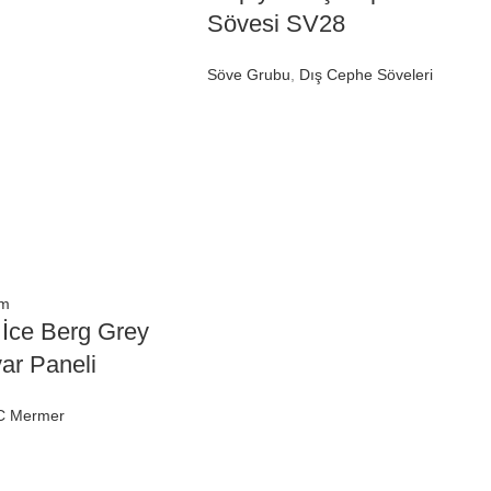
Sövesi SV28
Söve Grubu
,
Dış Cephe Söveleri
üm
 İce Berg Grey
ar Paneli
C Mermer