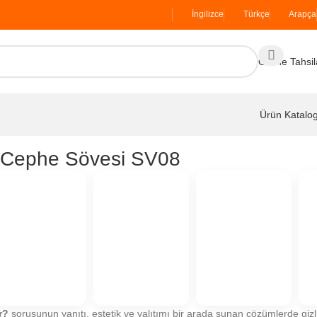
İngilizce
Türkçe
Arapça
Online Tahsil
Ürün Katalo
ş Cephe Sövesi SV08
r?
sorusunun yanıtı, estetik ve yalıtımı bir arada sunan çözümlerde gizli