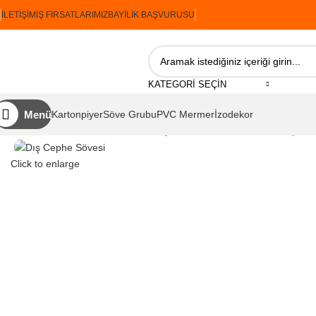
İLETIŞIM
İŞ FIRSATLARIMIZ
BAYILIK BAŞVURUSU
KATEGORI SEÇIN
Menü
Kartonpiyer
Söve Grubu
PVC Mermer
İzodekor
Ana Sayfa
İzopiyer
Söve Grubu
Dış Cephe Söveleri
İzopiyer Dış Ce
Click to enlarge