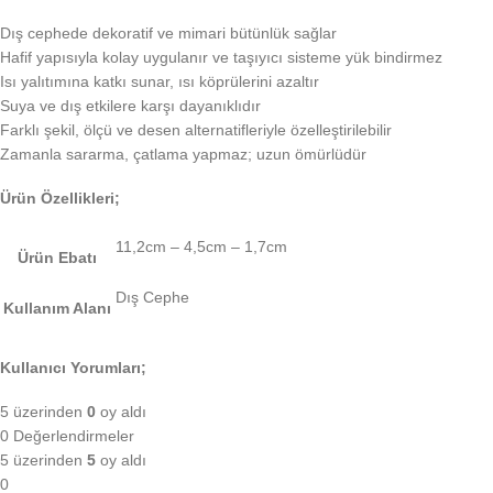
Dış cephede dekoratif ve mimari bütünlük sağlar
Hafif yapısıyla kolay uygulanır ve taşıyıcı sisteme yük bindirmez
Isı yalıtımına katkı sunar, ısı köprülerini azaltır
Suya ve dış etkilere karşı dayanıklıdır
Farklı şekil, ölçü ve desen alternatifleriyle özelleştirilebilir
Zamanla sararma, çatlama yapmaz; uzun ömürlüdür
Ürün Özellikleri;
11,2cm – 4,5cm – 1,7cm
Ürün Ebatı
Dış Cephe
Kullanım Alanı
Kullanıcı Yorumları;
5 üzerinden
0
oy aldı
0 Değerlendirmeler
5 üzerinden
5
oy aldı
0