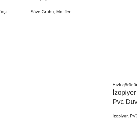
Taşı
Söve Grubu
,
Motifler
Hızlı görün
İzopiyer
Pvc Duv
İzopiyer
,
PV