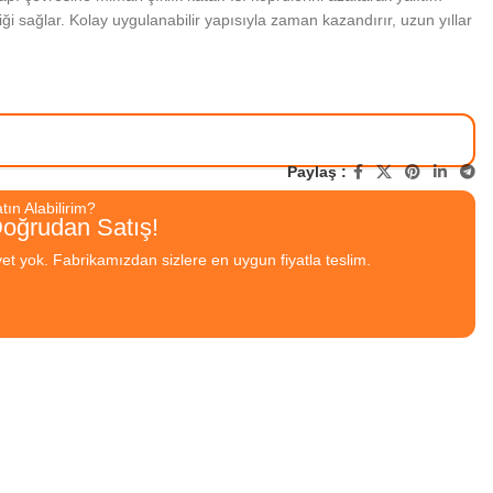
liği sağlar. Kolay uygulanabilir yapısıyla zaman kazandırır, uzun yıllar
Paylaş :
ın Alabilirim?
Doğrudan Satış!
yet yok. Fabrikamızdan sizlere en uygun fiyatla teslim.