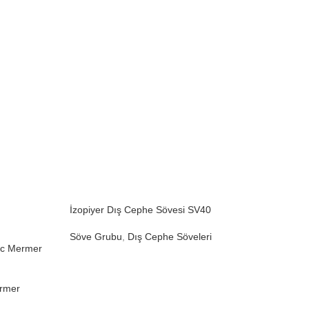
İzopiyer Dış Cephe Sövesi SV40
Söve Grubu
,
Dış Cephe Söveleri
Pvc Mermer
İzopiyer Kat 
Söve Grubu
rmer