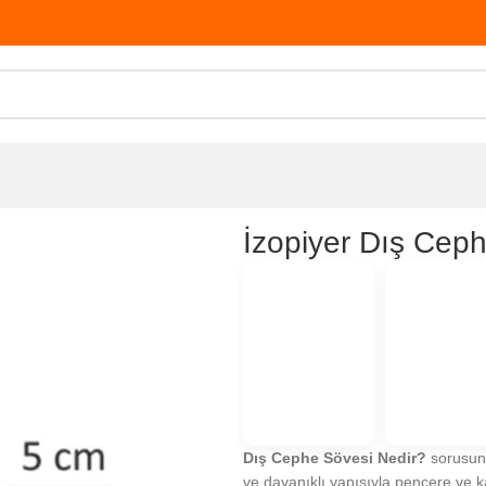
phe Sövesi SV12
İzopiyer Dış Cep
Dış Cephe Sövesi Nedir?
sorusunu
ve dayanıklı yapısıyla pencere ve ka