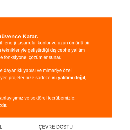
Güvence Katar.
il;
enerji
tasarrufu,
konfor
ve
uzun
ömürlü
bir
m
teknikleriyle
geliştirdiği
dış
cephe
yalıtım
de
fonksiyonel
çözümler
sunar.
ye
dayanıklı
yapısı
ve
mimariye
özel
iyer,
projelerinize
sadece
ısı
yalıtımı
değil,
anlayışımız
ve
sektörel
tecrübemizle;
dır.
L
ÇEVRE DOSTU