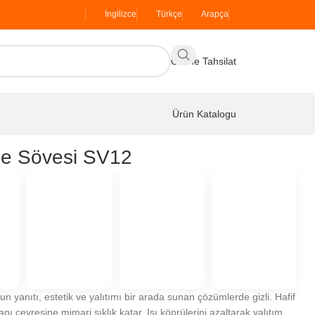
İngilizce
Türkçe
Arapça
Online Tahsilat
Ürün Katalogu
he Sövesi SV12
n yanıtı, estetik ve yalıtımı bir arada sunan çözümlerde gizli. Hafif
pı çevresine mimari şıklık katar. Isı köprülerini azaltarak yalıtım