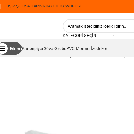
İLETIŞIM
İŞ FIRSATLARIMIZ
BAYILIK BAŞVURUSU
KATEGORI SEÇIN
Menü
Kartonpiyer
Söve Grubu
PVC Mermer
İzodekor
Ana Sayfa
İzopiyer
Söve Grubu
Dış Cephe Söveleri
İzopiyer Dış Ce