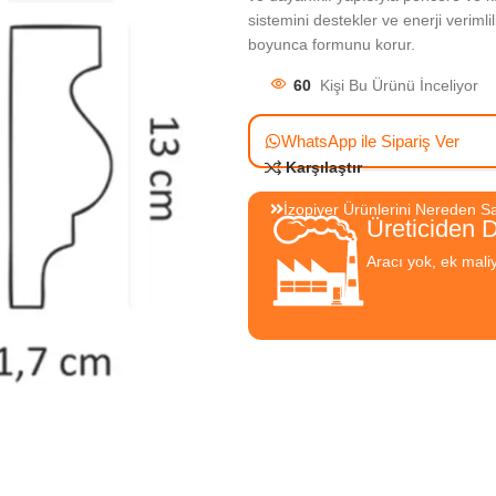
sistemini destekler ve enerji verimli
boyunca formunu korur.
60
Kişi Bu Ürünü İnceliyor
WhatsApp ile Sipariş Ver
Karşılaştır
İzopiyer Ürünlerini Nereden Sat
Üreticiden 
Aracı yok, ek mali