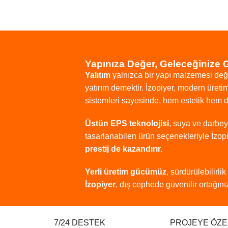
Yapınıza Değer, Geleceğinize 
Yalıtım
yalnızca
bir
yapı
malzemesi
değ
yatırım
demektir.
İzopiyer,
modern
üreti
sistemleri
sayesinde,
hem
estetik
hem
Üstün
EPS
teknolojisi
,
suya
ve
darbe
tasarlanabilen
ürün
seçenekleriyle
İzop
prestij
de
kazandırır.
Yerli
üretim
gücümüz
,
sürdürülebilirlik
İzopiyer
,
dış
cephede
güvenilir
ortağınız
7/24 DESTEK
PROJEYE ÖZE