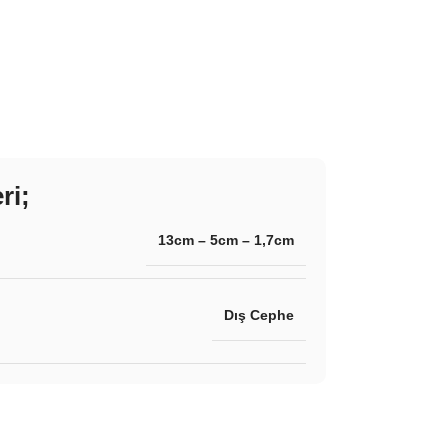
ri;
13cm – 5cm – 1,7cm
Dış Cephe