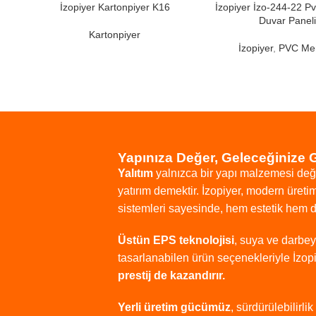
İzopiyer Kartonpiyer K16
İzopiyer İzo-244-22 
Duvar Paneli
Kartonpiyer
İzopiyer
,
PVC Me
Yapınıza Değer, Geleceğinize 
Yalıtım
yalnızca
bir
yapı
malzemesi
değ
yatırım
demektir.
İzopiyer,
modern
üreti
sistemleri
sayesinde,
hem
estetik
hem
Üstün
EPS
teknolojisi
,
suya
ve
darbe
tasarlanabilen
ürün
seçenekleriyle
İzop
prestij
de
kazandırır.
Yerli
üretim
gücümüz
,
sürdürülebilirlik