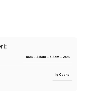
ri;
8cm – 4,5cm – 5,8cm – 2cm
İç Cephe