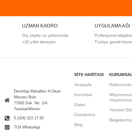
UZMAN KADRO
UYGULAMA AĞI
Dış cephe ısı yalıtımında
Profesyonel
ekiplerl
+20 yıllık deneyim.
Türkiye
geneli
hizme
SITE HARITASI
KURUMSA
Anasayfa
Hakkımızda
Demirtaş Mahallesi H.Okan
Kurumsal
Misyonumu
Merzeci Bulv.
Vizyonumuz
77093 Sok. No: 1/A
Galeri
Toroslar/Mersin
Yönetim Eki
Ürünlerimiz
0 (324) 323 17 50
Belgelerimiz
Blog
7/24 WhatsApp