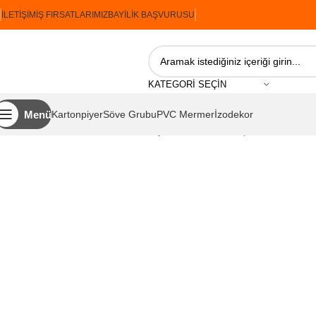
İLETIŞIM
İŞ FIRSATLARIMIZ
BAYILIK BAŞVURUSU
KATEGORI SEÇIN
Menü
Kartonpiyer
Söve Grubu
PVC Mermer
İzodekor
Ana Sayfa
İzopiyer
Söve Grubu
Işık Bandı
İzopiyer Işık Bandı 03