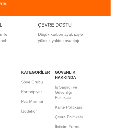
dır.
L
ÇEVRE DOSTU
m ile
Düşük karbon ayak iziyle
onel
yüksek yalıtım avantajı.
KATEGORİLER
GÜVENLİK
HAKKINDA
Söve Grubu
İş Sağlığı ve
Kartonpiyer
Güvenliği
Politikası
Pvc-Mermer
Kalite Politikası
İzodekor
Çevre Politikası
İletişim Formu