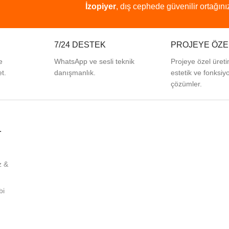
İzopiyer
,
dış
cephede
güvenilir
ortağınız
7/24 DESTEK
PROJEYE ÖZE
e
WhatsApp ve sesli teknik
Projeye özel üreti
t.
danışmanlık.
estetik ve fonksiy
çözümler.
L
z &
bi