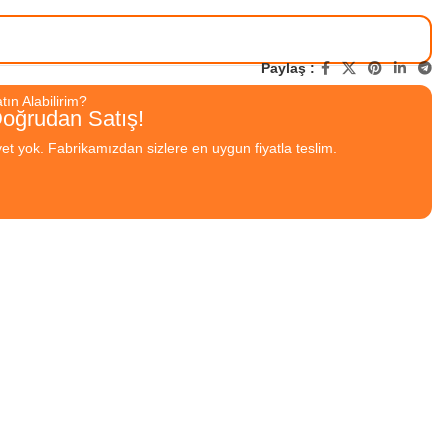
Paylaş :
ın Alabilirim?
Doğrudan Satış!
yet yok. Fabrikamızdan sizlere en uygun fiyatla teslim.