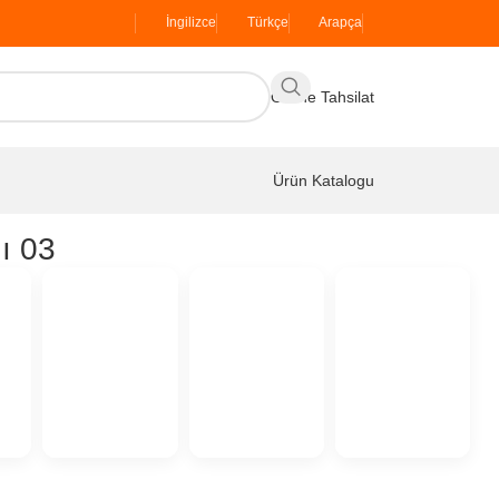
İngilizce
Türkçe
Arapça
Online Tahsilat
Ürün Katalogu
ı 03