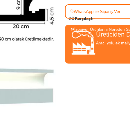
WhatsApp ile Sipariş Ver
Karşılaştır
İzopiyer Ürünlerini Nereden Sat
Üreticiden 
Aracı yok, ek mali