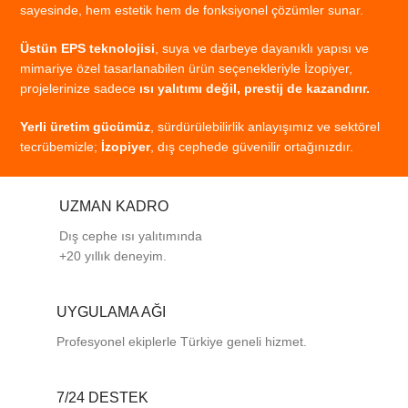
sayesinde,
hem
estetik
hem
de
fonksiyonel
çözümler
sunar.
Üstün
EPS
teknolojisi
,
suya
ve
darbeye
dayanıklı
yapısı
ve
mimariye
özel
tasarlanabilen
ürün
seçenekleriyle
İzopiyer,
projelerinize
sadece
ısı
yalıtımı
değil,
prestij
de
kazandırır.
Yerli
üretim
gücümüz
,
sürdürülebilirlik
anlayışımız
ve
sektörel
tecrübemizle;
İzopiyer
,
dış
cephede
güvenilir
ortağınızdır.
UZMAN KADRO
Dış cephe ısı yalıtımında
+20 yıllık deneyim.
UYGULAMA AĞI
Profesyonel
ekiplerle
Türkiye
geneli
hizmet.
7/24 DESTEK