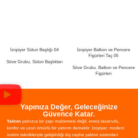
İzopiyer Sütun Başlığı 04
İzopiyer Balkon ve Pencere
Figürleri Taç 05
Söve Grubu
,
Sütun Başlıkları
Söve Grubu
,
Balkon ve Pencere
Figürleri
Yapınıza Değer, Geleceğinize
Güvence Katar.
Yalıtım
yalnızca
bir
yapı
malzemesi
değil;
enerji
tasarrufu,
konfor
ve
uzun
ömürlü
bir
yatırım
demektir.
İzopiyer,
modern
üretim
teknikleriyle
geliştirdiği
dış
cephe
yalıtım
sistemleri