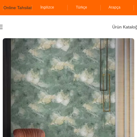
Online Tahsilat
İngilizce
Türkçe
Arapça
Ürün Katalo
Ana Sayfa
İzopiyer