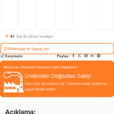
87
Kişi Bu Ürünü İnceliyor
WhatsApp ile Sipariş Ver
Paylaş :
Karşılaştır
İzopiyer Ürünlerini Nereden Satın Alabilirim?
Üreticiden Doğrudan Satış!
Aracı yok, ek maliyet yok. Fabrikamızdan sizlere en
uygun fiyatla teslim.
Açıklama;