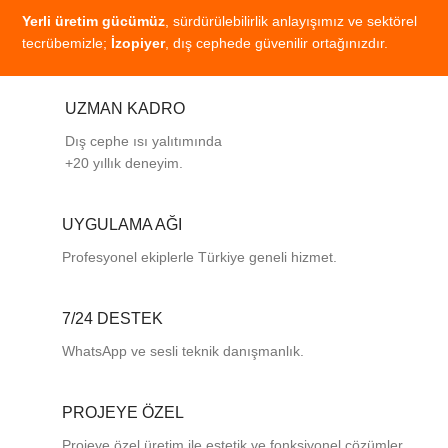
Yerli
üretim
gücümüz
,
sürdürülebilirlik
anlayışımız
ve
sektörel
tecrübemizle;
İzopiyer
,
dış
cephede
güvenilir
ortağınızdır.
UZMAN KADRO
Dış cephe ısı yalıtımında
+20 yıllık deneyim.
UYGULAMA AĞI
Profesyonel
ekiplerle
Türkiye
geneli
hizmet.
7/24 DESTEK
WhatsApp ve sesli teknik danışmanlık.
PROJEYE ÖZEL
Projeye özel üretim ile estetik ve fonksiyonel çözümler.