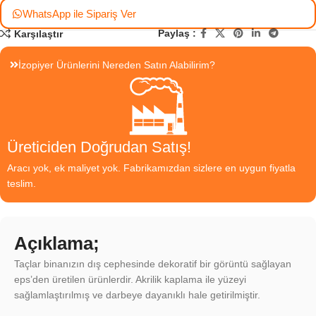
WhatsApp ile Sipariş Ver
Paylaş :
Karşılaştır
İzopiyer Ürünlerini Nereden Satın Alabilirim?
Üreticiden Doğrudan Satış!
Aracı yok, ek maliyet yok. Fabrikamızdan sizlere en uygun fiyatla
teslim.
Açıklama;
Taçlar binanızın dış cephesinde dekoratif bir görüntü sağlayan
eps’den üretilen ürünlerdir. Akrilik kaplama ile yüzeyi
sağlamlaştırılmış ve darbeye dayanıklı hale getirilmiştir.