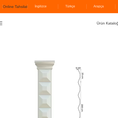
Online Tahsilat
İngilizce
Türkçe
Arapça
Ürün Katalo
Ana Sayfa
İzopiyer
Söve Grubu
Sütunlar