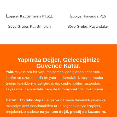
İzopiyer Kat Silmeleri KTS11
İzopiyer Payanda P15
Söve Grubu
,
Kat Silmeleri
Söve Grubu
,
Payandalar
Yapınıza Değer, Geleceğinize
Güvence Katar.
Yalıtım
yalnızca
bir
yapı
malzemesi
değil;
enerji
tasarrufu,
konfor
ve
uzun
ömürlü
bir
yatırım
demektir.
İzopiyer,
modern
üretim
teknikleriyle
geliştirdiği
dış
cephe
yalıtım
sistemleri
sayesinde,
hem
estetik
hem
de
fonksiyonel
çözümler
sunar.
Üstün
EPS
teknolojisi
,
suya
ve
darbeye
dayanıklı
yapısı
ve
mimariye
özel
tasarlanabilen
ürün
seçenekleriyle
İzopiyer,
projelerinize
sadece
ısı
yalıtımı
değil,
prestij
de
kazandırır.