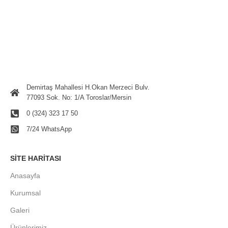
Demirtaş Mahallesi H.Okan Merzeci Bulv.
77093 Sok. No: 1/A Toroslar/Mersin
0 (324) 323 17 50
7/24 WhatsApp
SITE HARITASI
Anasayfa
Kurumsal
Galeri
Ürünlerimiz