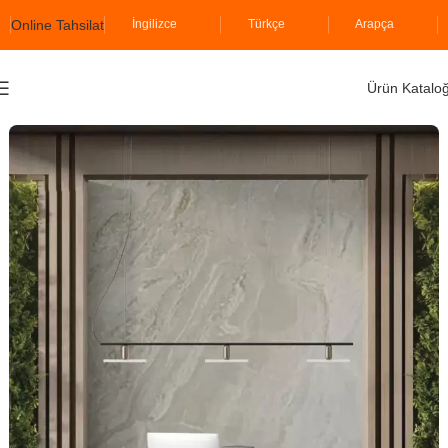
Online Tahsilat
İngilizce
Türkçe
Arapça
Ürün Katalo
Ana Sayfa
İzopiyer