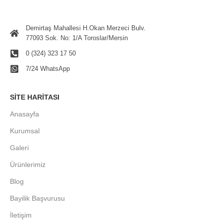
Demirtaş Mahallesi H.Okan Merzeci Bulv.
77093 Sok. No: 1/A Toroslar/Mersin
0 (324) 323 17 50
7/24 WhatsApp
SITE HARITASI
Anasayfa
Kurumsal
Galeri
Ürünlerimiz
Blog
Bayilik Başvurusu
İletişim