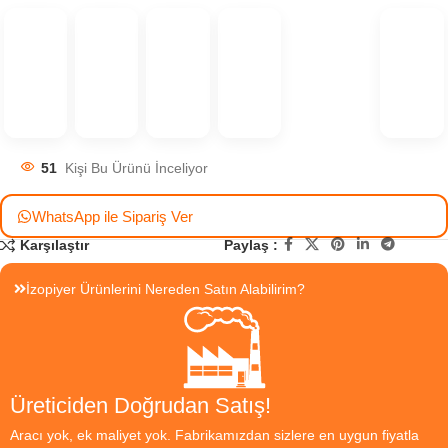
51
Kişi Bu Ürünü İnceliyor
WhatsApp ile Sipariş Ver
Paylaş :
Karşılaştır
İzopiyer Ürünlerini Nereden Satın Alabilirim?
Üreticiden Doğrudan Satış!
Aracı yok, ek maliyet yok. Fabrikamızdan sizlere en uygun fiyatla