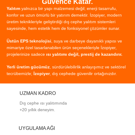
Güvence Katar.
Yalıtım
yalnızca
bir
yapı
malzemesi
değil;
enerji
tasarrufu,
konfor
ve
uzun
ömürlü
bir
yatırım
demektir.
İzopiyer,
modern
üretim
teknikleriyle
geliştirdiği
dış
cephe
yalıtım
sistemleri
sayesinde,
hem
estetik
hem
de
fonksiyonel
çözümler
sunar.
Üstün
EPS
teknolojisi
,
suya
ve
darbeye
dayanıklı
yapısı
ve
mimariye
özel
tasarlanabilen
ürün
seçenekleriyle
İzopiyer,
projelerinize
sadece
ısı
yalıtımı
değil,
prestij
de
kazandırır.
Yerli
üretim
gücümüz
,
sürdürülebilirlik
anlayışımız
ve
sektörel
tecrübemizle;
İzopiyer
,
dış
cephede
güvenilir
ortağınızdır.
UZMAN KADRO
Dış cephe ısı yalıtımında
+20 yıllık deneyim.
UYGULAMA AĞI