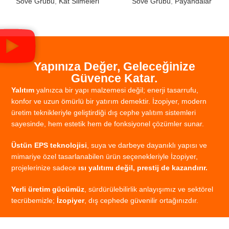
Söve Grubu
,
Kat Silmeleri
Söve Grubu
,
Payandalar
Yapınıza Değer, Geleceğinize
Güvence Katar.
Yalıtım
yalnızca
bir
yapı
malzemesi
değil;
enerji
tasarrufu,
konfor
ve
uzun
ömürlü
bir
yatırım
demektir.
İzopiyer,
modern
üretim
teknikleriyle
geliştirdiği
dış
cephe
yalıtım
sistemleri
sayesinde,
hem
estetik
hem
de
fonksiyonel
çözümler
sunar.
Üstün
EPS
teknolojisi
,
suya
ve
darbeye
dayanıklı
yapısı
ve
mimariye
özel
tasarlanabilen
ürün
seçenekleriyle
İzopiyer,
projelerinize
sadece
ısı
yalıtımı
değil,
prestij
de
kazandırır.
Yerli
üretim
gücümüz
,
sürdürülebilirlik
anlayışımız
ve
sektörel
tecrübemizle;
İzopiyer
,
dış
cephede
güvenilir
ortağınızdır.