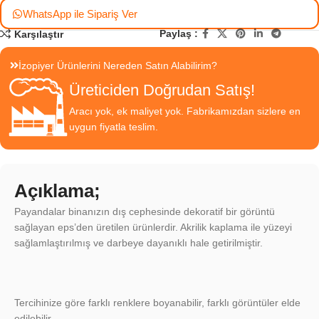
WhatsApp ile Sipariş Ver
Paylaş :
Karşılaştır
İzopiyer Ürünlerini Nereden Satın Alabilirim?
Üreticiden Doğrudan Satış!
Aracı yok, ek maliyet yok. Fabrikamızdan sizlere en
uygun fiyatla teslim.
Açıklama;
Payandalar binanızın dış cephesinde dekoratif bir görüntü
sağlayan eps’den üretilen ürünlerdir. Akrilik kaplama ile yüzeyi
sağlamlaştırılmış ve darbeye dayanıklı hale getirilmiştir.
Tercihinize göre farklı renklere boyanabilir, farklı görüntüler elde
edilebilir.