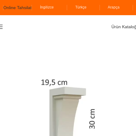
Online Tahsilat
İngilizce
Türkçe
Arapça
Ürün Katalo
Ana Sayfa
İzopiyer
Söve Grubu
Payandalar