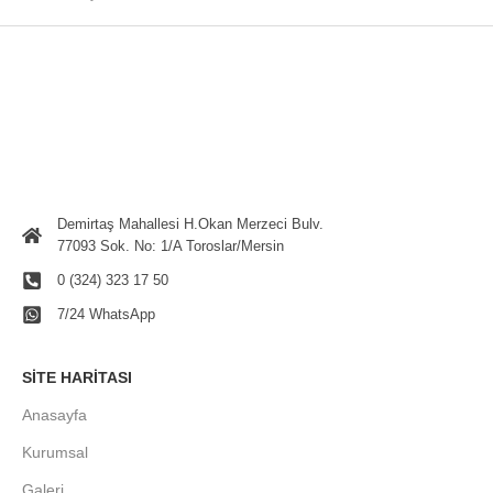
Demirtaş Mahallesi H.Okan Merzeci Bulv.
77093 Sok. No: 1/A Toroslar/Mersin
0 (324) 323 17 50
7/24 WhatsApp
SITE HARITASI
Anasayfa
Kurumsal
Galeri