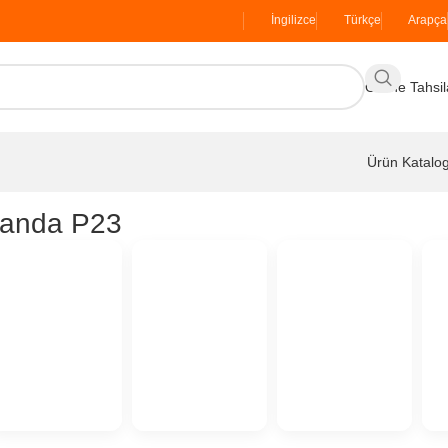
İngilizce
Türkçe
Arapça
Online Tahsil
Ürün Katalo
yanda P23