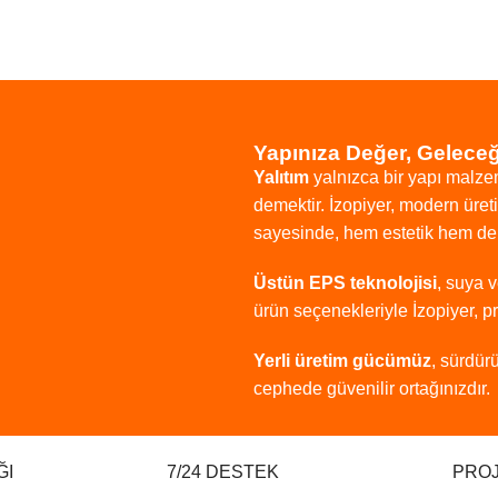
Yapınıza Değer, Gelece
Yalıtım
yalnızca
bir
yapı
malze
demektir.
İzopiyer,
modern
üre
sayesinde,
hem
estetik
hem
d
Üstün
EPS
teknolojisi
,
suya
ürün
seçenekleriyle
İzopiyer,
p
Yerli
üretim
gücümüz
,
sürdürü
cephede
güvenilir
ortağınızdır.
ĞI
7/24 DESTEK
PROJ