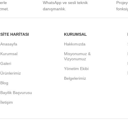
lerle
WhatsApp ve sesli teknik
Projey
zmet.
danışmanlık.
fonksi
SITE HARITASI
KURUMSAL
Anasayfa
Hakkımızda
Kurumsal
Misyonumuz &
Vizyonumuz
Galeri
Yönetim Ekibi
Ürünlerimiz
Belgelerimiz
Blog
Bayilik Başvurusu
İletişim