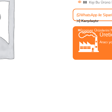
88
Kişi Bu Ürünü 
WhatsApp ile Sipar
Karşılaştır
İzopiyer Ürünlerini 
Üreti
Aracı yo