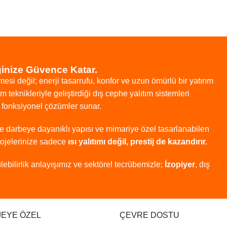
ğinize Güvence Katar.
mesi
değil;
enerji
tasarrufu,
konfor
ve
uzun
ömürlü
bir
yatırım
tim
teknikleriyle
geliştirdiği
dış
cephe
yalıtım
sistemleri
e
fonksiyonel
çözümler
sunar.
ve
darbeye
dayanıklı
yapısı
ve
mimariye
özel
tasarlanabilen
rojelerinize
sadece
ısı
yalıtımı
değil,
prestij
de
kazandırır.
lebilirlik
anlayışımız
ve
sektörel
tecrübemizle;
İzopiyer
,
dış
EYE ÖZEL
ÇEVRE DOSTU