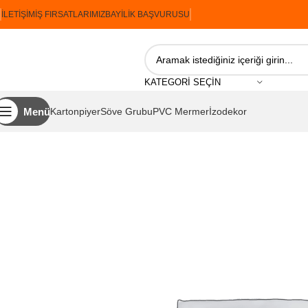
İLETIŞIM
İŞ FIRSATLARIMIZ
BAYILIK BAŞVURUSU
KATEGORI SEÇIN
Menü
Kartonpiyer
Söve Grubu
PVC Mermer
İzodekor
Ana Sayfa
İzopiyer
Söve Grubu
Payandalar
İzopiyer Payanda P23