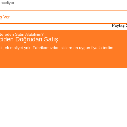
İnceliyor
iş Ver
Paylaş 
Nereden Satın Alabilirim?
ciden Doğrudan Satış!
k, ek maliyet yok. Fabrikamızdan sizlere en uygun fiyatla teslim.