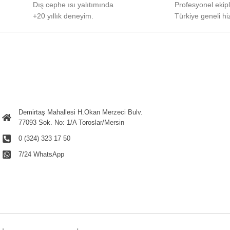
Dış cephe ısı yalıtımında
Profesyonel
ekip
+20 yıllık deneyim.
Türkiye
geneli
hi
Demirtaş Mahallesi H.Okan Merzeci Bulv.
77093 Sok. No: 1/A Toroslar/Mersin
0 (324) 323 17 50
7/24 WhatsApp