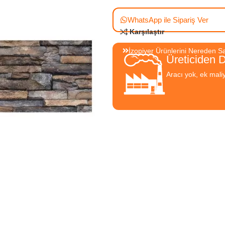
WhatsApp ile Sipariş Ver
Karşılaştır
İzopiyer Ürünlerini Nereden Sat
Üreticiden 
Aracı yok, ek mali