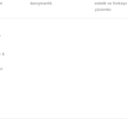
t.
danışmanlık.
estetik ve fonksiy
çözümler.
L
z &
bi