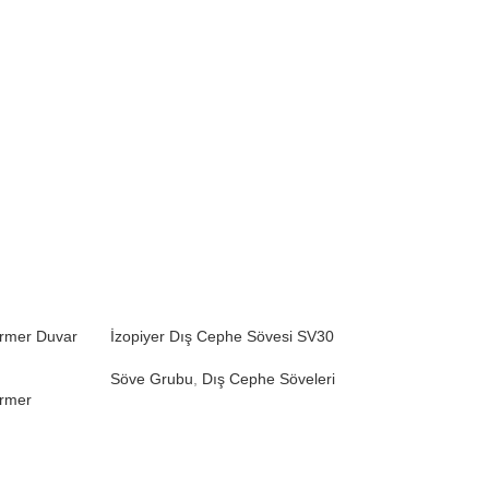
ermer Duvar
İzopiyer Dış Cephe Sövesi SV30
İzopiyer Kat 
Söve Grubu
,
Dış Cephe Söveleri
Söve Grubu
rmer