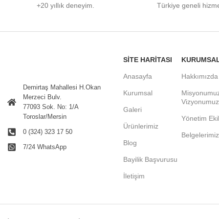
+20 yıllık deneyim.
Türkiye
geneli
hizme
SITE HARITASI
KURUMSA
Anasayfa
Hakkımızda
Demirtaş Mahallesi H.Okan
Kurumsal
Misyonumu
Merzeci Bulv.
Vizyonumuz
77093 Sok. No: 1/A
Galeri
Toroslar/Mersin
Yönetim Eki
Ürünlerimiz
0 (324) 323 17 50
Belgelerimiz
Blog
7/24 WhatsApp
Bayilik Başvurusu
İletişim