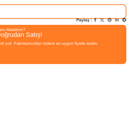
Paylaş :
ın Alabilirim?
Doğrudan Satış!
yet yok. Fabrikamızdan sizlere en uygun fiyatla teslim.