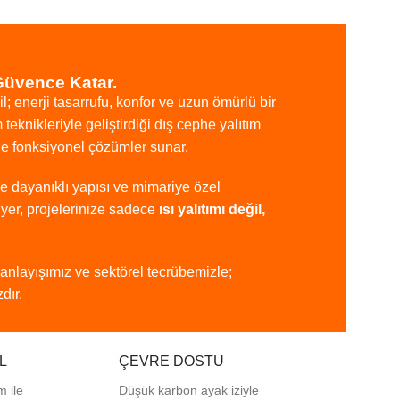
Güvence Katar.
il;
enerji
tasarrufu,
konfor
ve
uzun
ömürlü
bir
m
teknikleriyle
geliştirdiği
dış
cephe
yalıtım
de
fonksiyonel
çözümler
sunar.
ye
dayanıklı
yapısı
ve
mimariye
özel
iyer,
projelerinize
sadece
ısı
yalıtımı
değil,
anlayışımız
ve
sektörel
tecrübemizle;
dır.
L
ÇEVRE DOSTU
m ile
Düşük karbon ayak iziyle