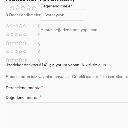
Değerlendirmeler
0 Değerlendirmeler
0
Henüz değerlendirme yapılmadı.
0
0
0
0
“İzodekor Antiktaş A14” için yorum yapan ilk kişi siz olun
*
E-posta adresiniz yayınlanmayacak.
Gerekli alanlar
ile işaretlenmi
*
Derecelendirmeniz
*
Değerlendirmeniz