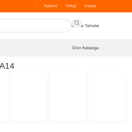
İngilizce
Türkçe
Arapça
Online Tahsilat
Ürün Katalogu
 A14