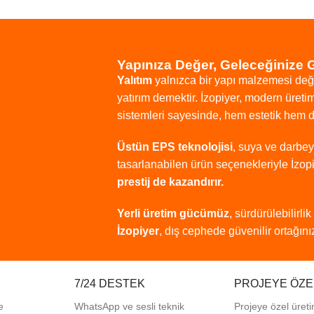
Yapınıza Değer, Geleceğinize 
Yalıtım
yalnızca
bir
yapı
malzemesi
değ
yatırım
demektir.
İzopiyer,
modern
üreti
sistemleri
sayesinde,
hem
estetik
hem
Üstün
EPS
teknolojisi
,
suya
ve
darbe
tasarlanabilen
ürün
seçenekleriyle
İzop
prestij
de
kazandırır.
Yerli
üretim
gücümüz
,
sürdürülebilirlik
İzopiyer
,
dış
cephede
güvenilir
ortağınız
7/24 DESTEK
PROJEYE ÖZE
e
WhatsApp ve sesli teknik
Projeye özel üreti