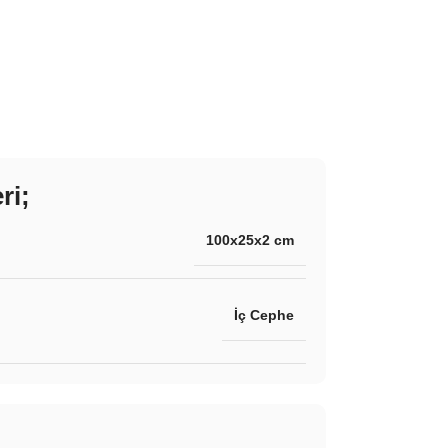
ri;
100x25x2 cm
İç Cephe