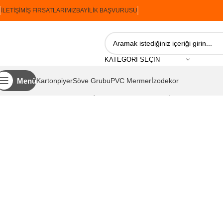
İLETIŞIM
İŞ FIRSATLARIMIZ
BAYILIK BAŞVURUSU
KATEGORI SEÇIN
Menü
Kartonpiyer
Söve Grubu
PVC Mermer
İzodekor
Ana Sayfa
İzodekor
Antiktaş Serisi
İzodekor Antiktaş A14