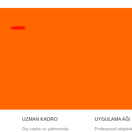
UZMAN KADRO
UYGULAMA AĞI
Dış cephe ısı yalıtımında
Profesyonel
ekiplerl