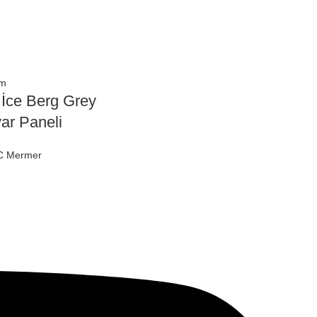
üm
 İce Berg Grey
ar Paneli
C Mermer