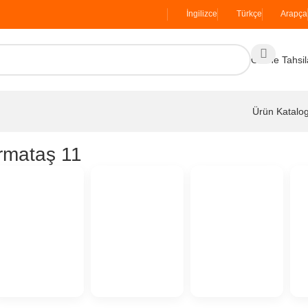
İngilizce
Türkçe
Arapça
Online Tahsil
Ürün Katalo
rmataş 11