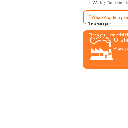
23
Kişi Bu Ürünü İ
WhatsApp ile Sipar
Karşılaştır
İzopiyer Ürünlerini 
Üreti
Aracı yo