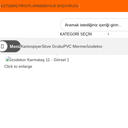
İLETIŞIM
İŞ FIRSATLARIMIZ
BAYILIK BAŞVURUSU
KATEGORI SEÇIN
Menü
Kartonpiyer
Söve Grubu
PVC Mermer
İzodekor
Ana Sayfa
İzodekor
Karmataş Serisi
İzodekor Karmataş 11
Click to enlarge