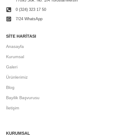
77093 Sok. No: 1/A Toroslar/Mersin
0 (324) 323 17 50
7/24 WhatsApp
SITE HARITASI
Anasayfa
Kurumsal
Galeri
Ürünlerimiz
Blog
Bayilik Başvurusu
İletişim
KURUMSAL