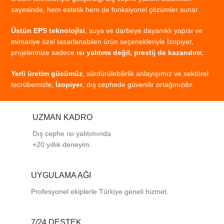
sayesinde,
hem
estetik
hem
de
fonksiyonel
çözümler
sunar.
Üstün
EPS
teknolojisi
,
suya
ve
darbeye
dayanıklı
yapısı
ve
mimariye
özel
tasarlanabilen
ürün
seçenekleriyle
İzopiyer,
projelerinize
sadece
ısı
yalıtımı
değil,
prestij
de
kazandırır.
Yerli
üretim
gücümüz
,
sürdürülebilirlik
anlayışımız
ve
sektörel
tecrübemizle;
İzopiyer
,
dış
cephede
güvenilir
ortağınızdır.
UZMAN KADRO
Dış cephe ısı yalıtımında
+20 yıllık deneyim.
UYGULAMA AĞI
Profesyonel
ekiplerle
Türkiye
geneli
hizmet.
7/24 DESTEK