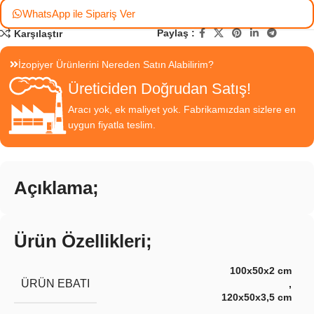
WhatsApp ile Sipariş Ver
Paylaş :
Karşılaştır
İzopiyer Ürünlerini Nereden Satın Alabilirim?
Üreticiden Doğrudan Satış!
Aracı yok, ek maliyet yok. Fabrikamızdan sizlere en
uygun fiyatla teslim.
Açıklama;
Ürün Özellikleri;
100x50x2 cm
ÜRÜN EBATI
,
120x50x3,5 cm