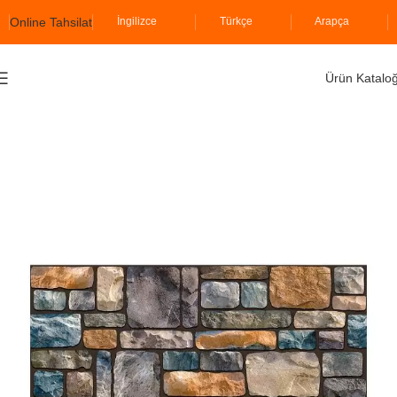
Online Tahsilat
İngilizce
Türkçe
Arapça
Ürün Katalo
Ana Sayfa
İzodekor
Karmataş Serisi