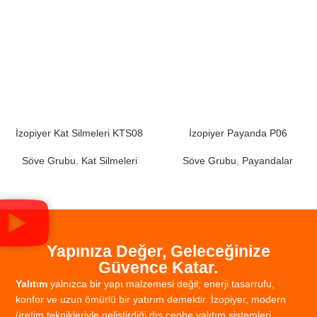
İzopiyer Kat Silmeleri KTS08
İzopiyer Payanda P06
Söve Grubu
,
Kat Silmeleri
Söve Grubu
,
Payandalar
Yapınıza Değer, Geleceğinize
Güvence Katar.
Yalıtım
yalnızca
bir
yapı
malzemesi
değil;
enerji
tasarrufu,
konfor
ve
uzun
ömürlü
bir
yatırım
demektir.
İzopiyer,
modern
üretim
teknikleriyle
geliştirdiği
dış
cephe
yalıtım
sistemleri