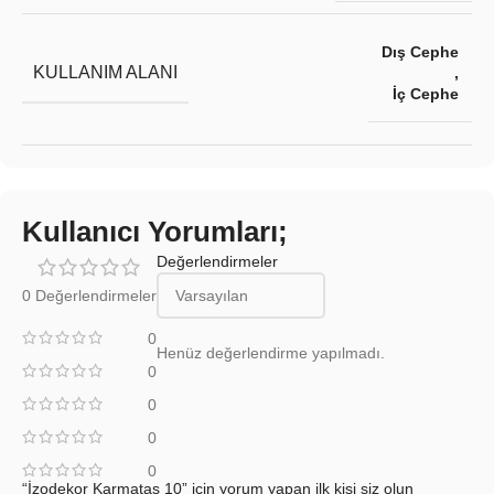
Dış Cephe
KULLANIM ALANI
,
İç Cephe
Kullanıcı Yorumları;
Değerlendirmeler
0 Değerlendirmeler
0
Henüz değerlendirme yapılmadı.
0
0
0
0
“İzodekor Karmataş 10” için yorum yapan ilk kişi siz olun