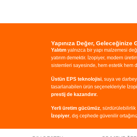
Yapınıza Değer, Geleceğinize 
Yalıtım
yalnızca
bir
yapı
malzemesi
değ
yatırım
demektir.
İzopiyer,
modern
üreti
sistemleri
sayesinde,
hem
estetik
hem
Üstün
EPS
teknolojisi
,
suya
ve
darbe
tasarlanabilen
ürün
seçenekleriyle
İzop
prestij
de
kazandırır.
Yerli
üretim
gücümüz
,
sürdürülebilirlik
İzopiyer
,
dış
cephede
güvenilir
ortağınız