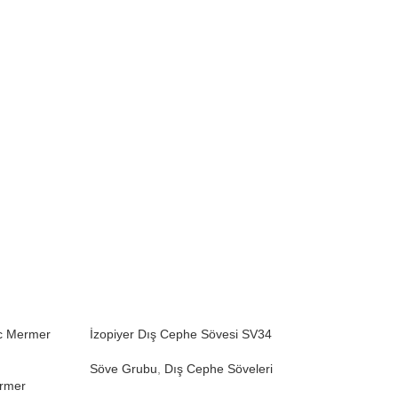
vc Mermer
İzopiyer Dış Cephe Sövesi SV34
İzopiyer Kat 
Söve Grubu
,
Dış Cephe Söveleri
Söve Grubu
,
Pen
rmer
Ta