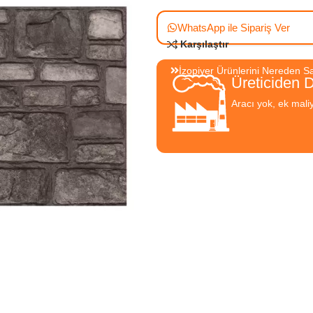
WhatsApp ile Sipariş Ver
Karşılaştır
İzopiyer Ürünlerini Nereden Sat
Üreticiden 
Aracı yok, ek mali