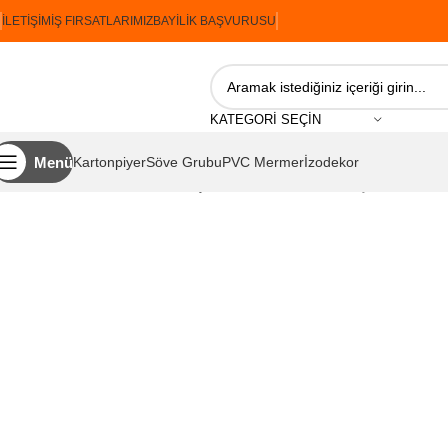
İLETIŞIM
İŞ FIRSATLARIMIZ
BAYILIK BAŞVURUSU
KATEGORI SEÇIN
Menü
Kartonpiyer
Söve Grubu
PVC Mermer
İzodekor
Ana Sayfa
İzodekor
Karmataş Serisi
İzodekor Karmataş 20