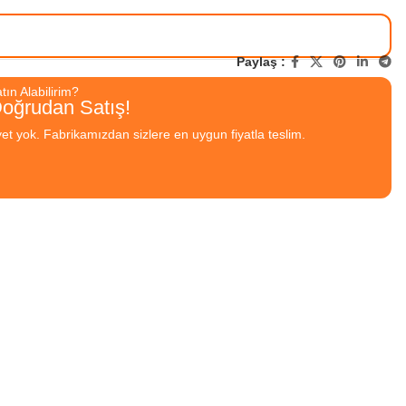
Paylaş :
ın Alabilirim?
Doğrudan Satış!
yet yok. Fabrikamızdan sizlere en uygun fiyatla teslim.