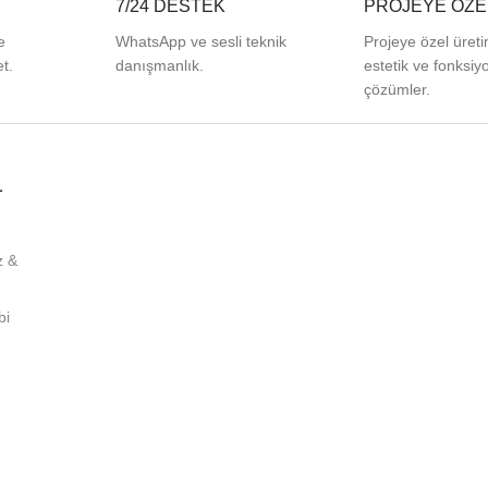
7/24 DESTEK
PROJEYE ÖZE
e
WhatsApp ve sesli teknik
Projeye özel üreti
t.
danışmanlık.
estetik ve fonksiy
çözümler.
L
z &
bi