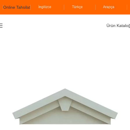
Online Tahsilat
İngilizce
Türkçe
Arapça
Ürün Katalo
Ana Sayfa
İzopiyer
Söve Grubu
Balkon ve Pencere Figürleri