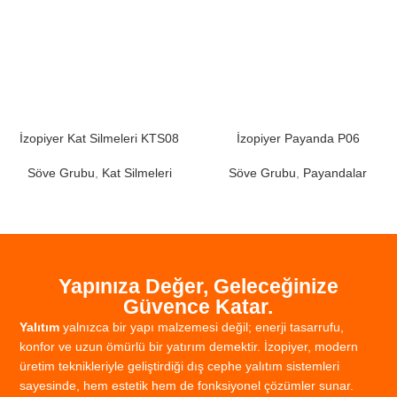
İzopiyer Kat Silmeleri KTS08
İzopiyer Payanda P06
Söve Grubu
,
Kat Silmeleri
Söve Grubu
,
Payandalar
Yapınıza Değer, Geleceğinize
Güvence Katar.
Yalıtım
yalnızca
bir
yapı
malzemesi
değil;
enerji
tasarrufu,
konfor
ve
uzun
ömürlü
bir
yatırım
demektir.
İzopiyer,
modern
üretim
teknikleriyle
geliştirdiği
dış
cephe
yalıtım
sistemleri
sayesinde,
hem
estetik
hem
de
fonksiyonel
çözümler
sunar.