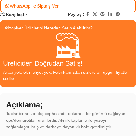
WhatsApp ile Sipariş Ver
Paylaş :
Karşılaştır
İzopiyer Ürünlerini Nereden Satın Alabilirim?
Üreticiden Doğrudan Satış!
Aracı yok, ek maliyet yok. Fabrikamızdan sizlere en uygun fiyatla
teslim.
Açıklama;
Taçlar binanızın dış cephesinde dekoratif bir görüntü sağlayan
eps’den üretilen ürünlerdir. Akrilik kaplama ile yüzeyi
sağlamlaştırılmış ve darbeye dayanıklı hale getirilmiştir.