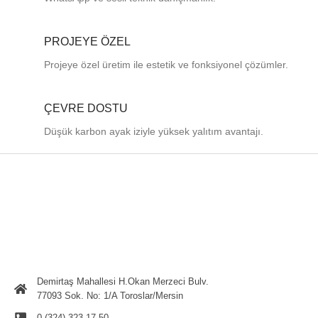
PROJEYE ÖZEL
Projeye özel üretim ile estetik ve fonksiyonel çözümler.
ÇEVRE DOSTU
Düşük karbon ayak iziyle yüksek yalıtım avantajı.
Demirtaş Mahallesi H.Okan Merzeci Bulv.
77093 Sok. No: 1/A Toroslar/Mersin
0 (324) 323 17 50