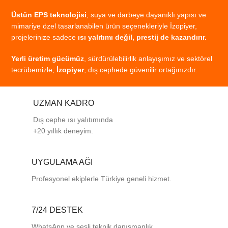
Üstün
EPS
teknolojisi
,
suya
ve
darbeye
dayanıklı
yapısı
ve
mimariye
özel
tasarlanabilen
ürün
seçenekleriyle
İzopiyer,
projelerinize
sadece
ısı
yalıtımı
değil,
prestij
de
kazandırır.
Yerli
üretim
gücümüz
,
sürdürülebilirlik
anlayışımız
ve
sektörel
tecrübemizle;
İzopiyer
,
dış
cephede
güvenilir
ortağınızdır.
UZMAN KADRO
Dış cephe ısı yalıtımında
+20 yıllık deneyim.
UYGULAMA AĞI
Profesyonel
ekiplerle
Türkiye
geneli
hizmet.
7/24 DESTEK
WhatsApp ve sesli teknik danışmanlık.