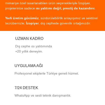
mimariye
özel
tasarlanabilen
ürün
seçenekleriyle
İzopiyer,
projelerinize
sadece
ısı
yalıtımı
değil,
prestij
de
kazandırır.
Yerli
üretim
gücümüz
,
sürdürülebilirlik
anlayışımız
ve
sektörel
tecrübemizle;
İzopiyer
,
dış
cephede
güvenilir
ortağınızdır.
UZMAN KADRO
Dış cephe ısı yalıtımında
+20 yıllık deneyim.
UYGULAMA AĞI
Profesyonel
ekiplerle
Türkiye
geneli
hizmet.
7/24 DESTEK
WhatsApp ve sesli teknik danışmanlık.