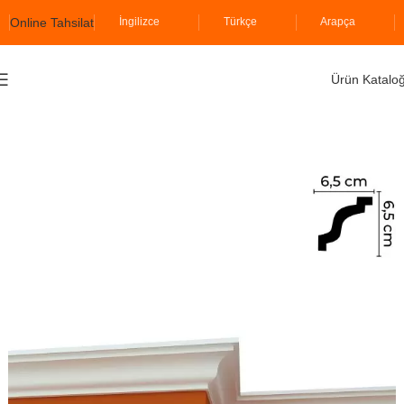
Online Tahsilat
İngilizce
Türkçe
Arapça
Ürün Katalo
Ana Sayfa
İzopiyer
Kartonpiyer