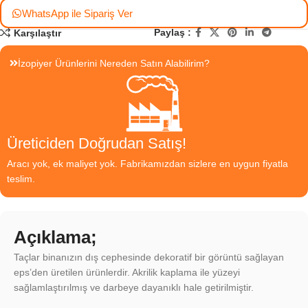
WhatsApp ile Sipariş Ver
Paylaş :
Karşılaştır
İzopiyer Ürünlerini Nereden Satın Alabilirim?
Üreticiden Doğrudan Satış!
Aracı yok, ek maliyet yok. Fabrikamızdan sizlere en uygun fiyatla
teslim.
Açıklama;
Taçlar binanızın dış cephesinde dekoratif bir görüntü sağlayan
eps’den üretilen ürünlerdir. Akrilik kaplama ile yüzeyi
sağlamlaştırılmış ve darbeye dayanıklı hale getirilmiştir.