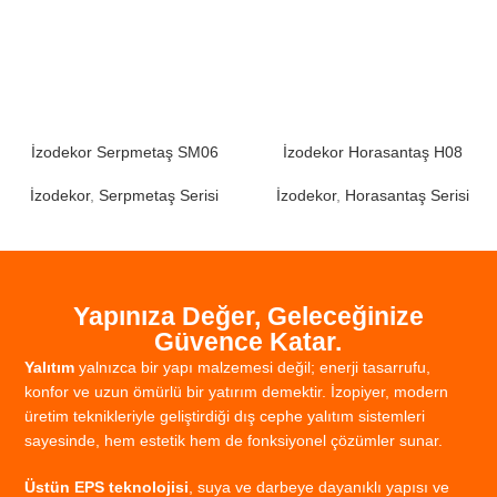
İzodekor Serpmetaş SM06
İzodekor Horasantaş H08
İzodekor
,
Serpmetaş Serisi
İzodekor
,
Horasantaş Serisi
Yapınıza Değer, Geleceğinize
Güvence Katar.
Yalıtım
yalnızca
bir
yapı
malzemesi
değil;
enerji
tasarrufu,
konfor
ve
uzun
ömürlü
bir
yatırım
demektir.
İzopiyer,
modern
üretim
teknikleriyle
geliştirdiği
dış
cephe
yalıtım
sistemleri
sayesinde,
hem
estetik
hem
de
fonksiyonel
çözümler
sunar.
Üstün
EPS
teknolojisi
,
suya
ve
darbeye
dayanıklı
yapısı
ve